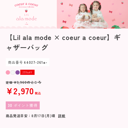
【Lil ala mode × coeur a coeur】ギ
ャザーバッグ
商品番号
44027-261a-
25%off
¥
3,960
のところ
定価
¥
2,970
税込
30
ポイント獲得
商品発送目安：
8月17日(月)
頃
詳細