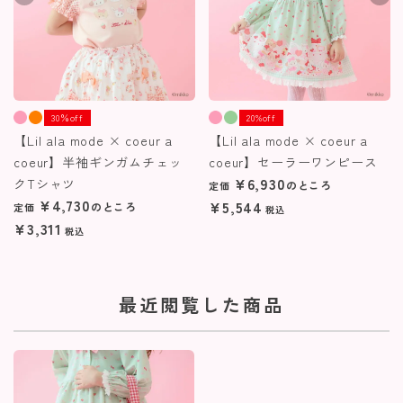
30％off
20%off
【Lil ala mode × coeur a
【Lil ala mode × coeur a
coeur】半袖ギンガムチェッ
coeur】セーラーワンピース
¥
6,930
クTシャツ
のところ
定価
¥
4,730
¥
5,544
のところ
定価
税込
¥
3,311
税込
最近閲覧した商品