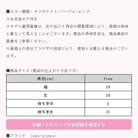
■カラー展開：オフホワイト/パープル/ピンク
※お名前タグ付き
※モデル着用画像は、光の当たり具合や閲覧環境により、実際の色味
と異なって見えることがございます。商品の色味目安は、商品単体の
画像をご参照ください。
※画面上の色はブラウザや設定により、実物とは異なる場合がござい
ます。
■商品サイズ (商品の仕上がり寸法です)
表示(cm)
free
幅
28
丈
38
持ち手巾
2
持ち手丈
31
年齢ごとのサイズ目安詳細を確認する
■ブランド coeur a coeur