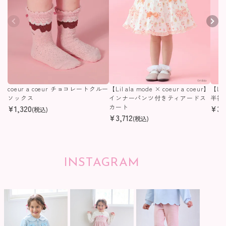
coeur a coeur チョコレートクルー
【Lil ala mode × coeur a coeur】
【Lil
ソックス
インナーパンツ付きティアードス
半袖
¥
1,320
カート
¥
3,
(税込)
¥
3,712
(税込)
INSTAGRAM