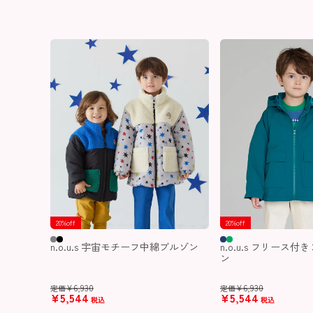
20%off
20%off
n.o.u.s 宇宙モチーフ中綿ブルゾン
n.o.u.s フリース
ン
¥
6,930
¥
6,930
定価
定価
¥
5,544
¥
5,544
税込
税込