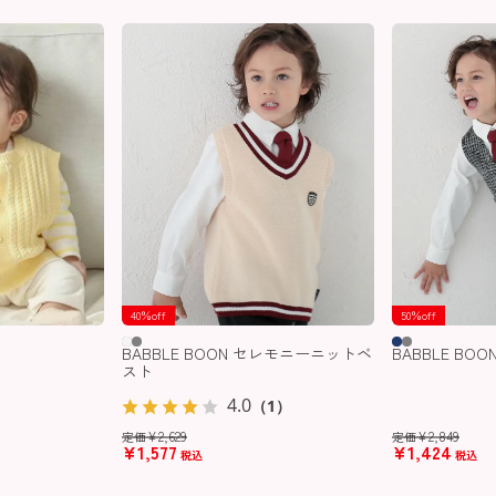
40％off
50％off
BABBLE BOON セレモニーニットベ
BABBLE B
スト
4.0
（1）
¥
2,629
¥
2,849
定価
定価
¥
1,577
¥
1,424
税込
税込