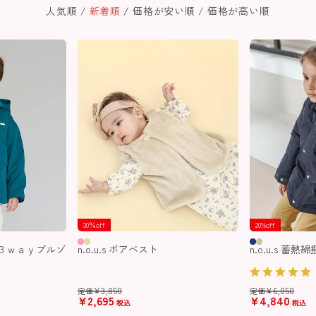
人気順
新着順
価格が安い順
価格が高い順
30％off
20%off
付き３ｗａｙブルゾ
n.o.u.s ボアベスト
n.o.u.s 蓄
¥
3,850
¥
6,050
定価
定価
¥
2,695
¥
4,840
税込
税込