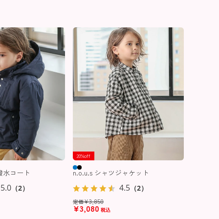
20%off
熱綿撥水コート
n.o.u.s シャツジャケット
5.0
4.5
（2）
（2）
¥
3,850
定価
¥
3,080
税込