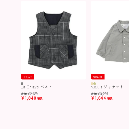
30％off
50％off
La Chiave ベスト
n.o.u.s ジャケット
¥
2,629
¥
3,289
定価
定価
¥
1,840
¥
1,644
税込
税込