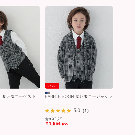
50％off
OON セレモニーベスト
BABBLE BOON セレモニージャケッ
ト
5.0
（1）
¥
3,729
定価
¥
1,864
税込