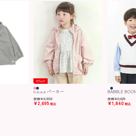
30％off
n.o.u.s パーカー
BABBLE BO
¥
3,850
¥
2,629
定価
定価
¥
2,695
¥
1,840
税込
税込