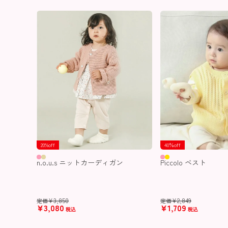
20%off
40％off
n.o.u.s ニットカーディガン
Piccolo ベスト
¥
3,850
¥
2,849
定価
定価
¥
3,080
¥
1,709
税込
税込