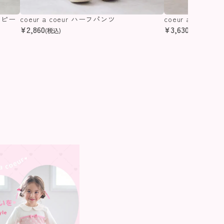
ンピー
coeur a coeur ハーフパンツ
coeur a coeu
¥
2,860
¥
3,630
(税込)
(税込)