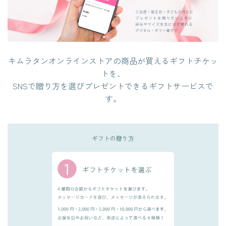
サイズ
サイズから選ぶ
ブランドから選ぶ
カラーから探す
キムラタンオンラインストアの商品が買えるギフトチケッ
特集
トを、
SNSで贈り方を選びプレゼントできるギフトサービスで
お知らせ
す。
ご利用ガイド
ギフトの贈り方
会員登録特典
在庫なし商品を表示しない
ギフトラッピングについて
価格から探す
円 ～
円
お問合せ
この条件で絞り込む
店舗検索