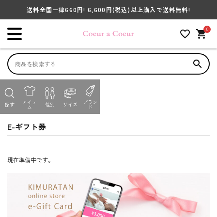
送料全国一律660円! 6,600円
(税込)
以上購入で送料無料!
キーワードから探す
0
favorite_outline
shopping_cart
search
search
並び順
ACCOUNT MENU
HOME
E-ギフト券
アイテ
ブラン
ようこそ ゲスト 様
探す
性別
サイズ
ム
ド
性別
E-ギフト券
GIRL
BOY
BABY
meeting_room
person
ログイン
会員登録
アイテム別で探す
商品を絞り込んで検索する
現在準備中です。
アイテムから選ぶ
ブランド
性別から選ぶ