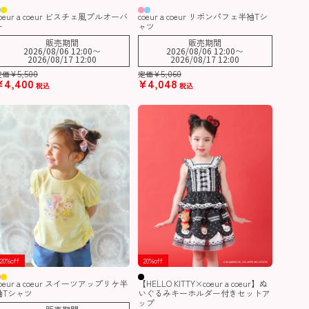
coeur a coeur ビスチェ風プルオーバ
coeur a coeur リボンパフェ半袖Tシ
ー
ャツ
販売期間
販売期間
2026/08/06 12:00
〜
2026/08/06 12:00
〜
2026/08/17 12:00
2026/08/17 12:00
¥
5,500
¥
5,060
定価
定価
¥
4,400
¥
4,048
税込
税込
20%off
20%off
coeur a coeur スイーツアップリケ半
【HELLO KITTY×coeur a coeur】ぬ
袖Tシャツ
いぐるみキーホルダー付きセットア
ップ