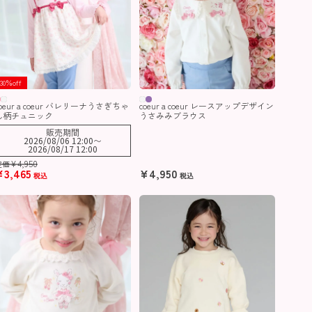
30％off
coeur a coeur バレリーナうさぎちゃ
coeur a coeur レースアップデザイン
ん柄チュニック
うさみみブラウス
販売期間
2026/08/06 12:00
〜
2026/08/17 12:00
¥
4,950
定価
¥
3,465
¥
4,950
税込
税込