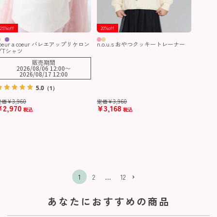
25%off
20%off
coeur a coeur バレエアップリケロン
n.o.u.s おやつクッキートレーナー
グTシャツ
販売期間
2026/08/06 12:00
〜
2026/08/17 12:00
5.0
（1）
¥
3,960
¥
3,960
定価
定価
¥
2,970
¥
3,168
税込
税込
1
2
…
12
あなたにおすすめの商品