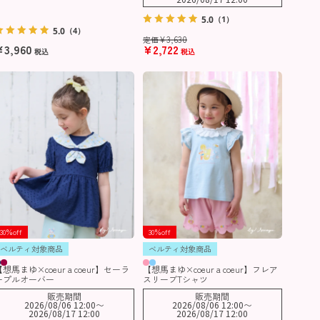
5.0
（1）
5.0
（4）
¥
3,630
定価
¥
3,960
¥
2,722
税込
税込
30％off
30％off
ベルティ対象商品
ベルティ対象商品
【想馬まゆ×coeur a coeur】セーラ
【想馬まゆ×coeur a coeur】フレア
ープルオーバー
スリーブTシャツ
販売期間
販売期間
2026/08/06 12:00
〜
2026/08/06 12:00
〜
2026/08/17 12:00
2026/08/17 12:00