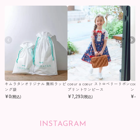
キムラタンオリジナル 無料ラッピ
coeur a coeur ストロベリーリボン
coe
ング袋
プリントワンピース
ンピ
¥
0
¥
7,293
¥
4,
(税込)
(税込)
INSTAGRAM