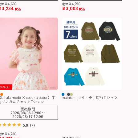
¥
4,620
¥
4,290
定価
定価
¥
3,234
¥
3,003
税込
税込
30％off
Lil ala mode × coeur a coeur】半
mainichi (マイニチ ) 長袖Ｔシャツ
袖ギンガムチェックTシャツ
販売期間
2026/08/06 12:00
〜
2026/08/17 12:00
5.0
（2）
¥
4,730
定価
¥
3,311
¥
700