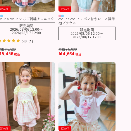
20%off
20%off
coeur a coeur いちご刺繍チュニック
coeur a coeur リボン付きレース襟半
袖ブラウス
販売期間
2026/08/06 12:00
〜
販売期間
2026/08/17 12:00
2026/08/06 12:00
〜
2026/08/17 12:00
5.0
（1）
¥
6,820
¥
5,830
定価
定価
¥
5,456
¥
4,664
税込
税込
20%off
20%off