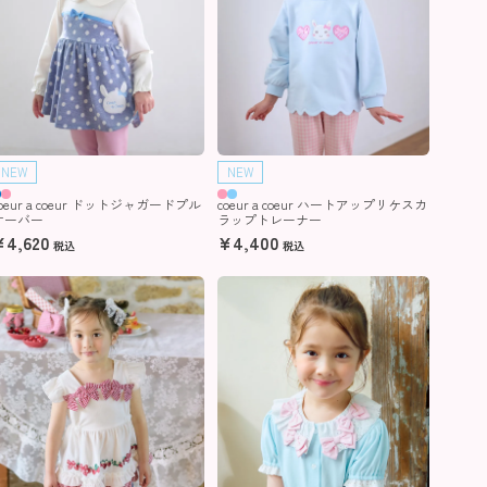
NEW
NEW
coeur a coeur ドットジャガードプル
coeur a coeur ハートアップリケスカ
オーバー
ラップトレーナー
¥
4,620
¥
4,400
税込
税込