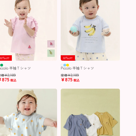
60％off
60％off
iccolo 半袖Ｔシャツ
Piccolo 半袖Ｔシャツ
¥
2,189
¥
2,189
定価
定価
¥
875
¥
875
税込
税込