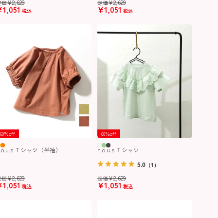
¥
2,629
¥
2,629
定価
定価
¥
1,051
¥
1,051
税込
税込
60％off
60％off
n.o.u.s Ｔシャツ（半袖）
n.o.u.s Ｔシャツ
5.0
（1）
¥
2,629
¥
2,629
定価
定価
¥
1,051
¥
1,051
税込
税込