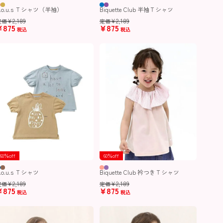
n.o.u.s Ｔシャツ（半袖）
Biquette Club 半袖Ｔシャツ
¥
2,189
¥
2,189
定価
定価
¥
875
¥
875
税込
税込
60％off
60％off
.o.u.s Ｔシャツ
Biquette Club 衿つきＴシャツ
¥
2,189
¥
2,189
定価
定価
¥
875
¥
875
税込
税込