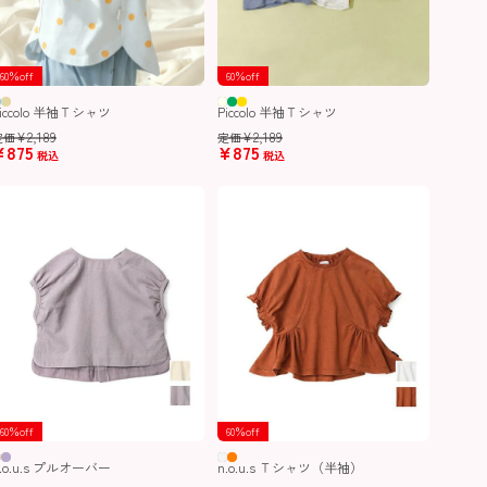
60％off
60％off
iccolo 半袖Ｔシャツ
Piccolo 半袖Ｔシャツ
¥
2,189
¥
2,189
定価
定価
¥
875
¥
875
税込
税込
60％off
60％off
.o.u.s プルオーバー
n.o.u.s Ｔシャツ（半袖）