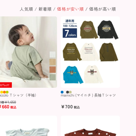
人気順
新着順
価格が安い順
価格が高い順
60％off
Piccolo Ｔシャツ（半袖）
mainichi (マイニチ ) 長袖Ｔシャツ
¥
1,650
定価
¥
660
¥
700
税込
税込