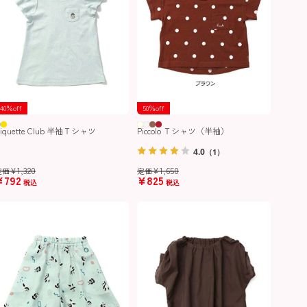
40％off
50％off
iquette Club 半袖Ｔシャツ
Piccolo Ｔシャツ（半袖）
4.0
（1）
¥
1,320
¥
1,650
定価
定価
¥
792
¥
825
税込
税込