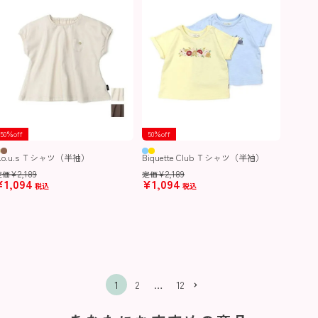
50％off
50％off
n.o.u.s Ｔシャツ（半袖）
Biquette Club Ｔシャツ（半袖）
¥
2,189
¥
2,189
定価
定価
¥
1,094
¥
1,094
税込
税込
1
2
…
12