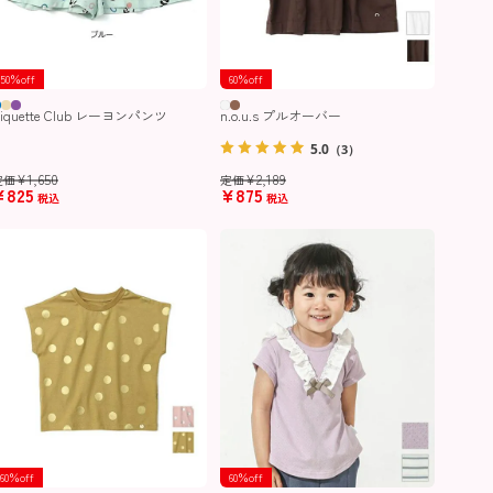
50％off
60％off
iquette Club レーヨンパンツ
n.o.u.s プルオーバー
5.0
（3）
¥
1,650
¥
2,189
定価
定価
¥
825
¥
875
税込
税込
60％off
60％off