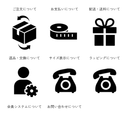
サイズ
サイズから選ぶ
ご注文について
お支払いについて
配送・送料について
ブランドから選ぶ
カラーから探す
特集
お知らせ
返品・交換について
サイズ表示について
ラッピングについて
ご利用ガイド
会員登録特典
在庫なし商品を表示しない
ギフトラッピングについて
価格から探す
会員システムについて
お問い合わせについて
円 ～
円
お問合せ
この条件で絞り込む
店舗検索