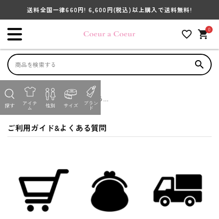
送料全国一律660円! 6,600円
(税込)
以上購入で送料無料!
キーワードから探す
0
favorite_outline
shopping_cart
search
search
並び順
ACCOUNT MENU
HOME
ご利用ガイド&よくある質
アイテ
ブラン
ようこそ ゲスト 様
探す
性別
サイズ
ム
ド
問
性別
ご利用ガイド&よくある質問
GIRL
BOY
BABY
meeting_room
person
ログイン
会員登録
アイテム別で探す
商品を絞り込んで検索する
アイテムから選ぶ
ブランド
性別から選ぶ