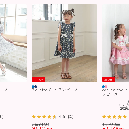
30％off
20%off
ンピース
Biquette Club ワンピース
coeur a co
ンピース
2026/
2026
4.5
5）
（2）
¥
4,730
¥
5,500
定価
定価
¥
3,311
¥
4,400