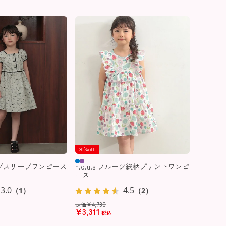
30％off
キャップスリーブワンピース
n.o.u.s フルーツ総柄プリントワンピ
ース
3.0
4.5
（1）
（2）
¥
4,730
定価
¥
3,311
税込