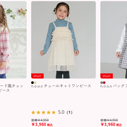
20%off
20%off
レイヤード風チェッ
n.o.u.s チュールキャミワンピース
n.o.u.s バ
ピース
5.0
（1）
¥
4,950
¥
4,950
定価
定価
¥
3,960
¥
3,960
税込
税込