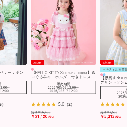
20%off
30％off
ベルティ対象商
ストロベリーリボン
【HELLO KITTY×coeur a coeur】ぬ
いぐるみキーホルダー付きドレス
【想馬まゆ×coe
プリントワン
間
販売期間
2:00
〜
2026/08/06 12:00
〜
12:00
2026/08/17 12:00
2026/
2026
5.0
5）
（2）
¥
26,400
¥
7,590
定価
定価
¥
21,120
¥
5,313
税込
税込