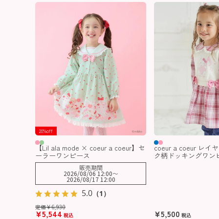
20%off
【Lil ala mode × coeur a coeur】セ
coeur a coeur 
ーラーワンピース
ク柄ドッキングワン
販売期間
2026/08/06 12:00
〜
2026/08/17 12:00
5.0
（1）
¥
6,930
定価
¥
5,544
¥
5,500
税込
税込