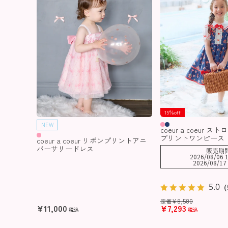
15％off
NEW
coeur a coeur 
プリントワンピース
coeur a coeur リボンプリントアニ
バーサリードレス
販売期
2026/08/06 1
2026/08/17 
5.0
（
¥
8,580
定価
¥
11,000
¥
7,293
税込
税込