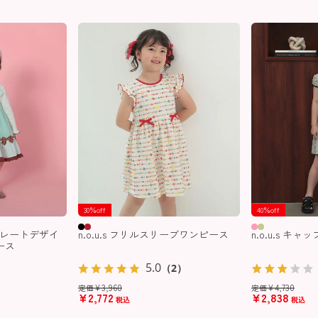
30％off
40％off
チョコレートデザイ
n.o.u.s フリルスリーブワンピース
n.o.u.s 
ース
5.0
（2）
¥
3,960
¥
4,730
定価
定価
¥
2,772
¥
2,838
税込
税込