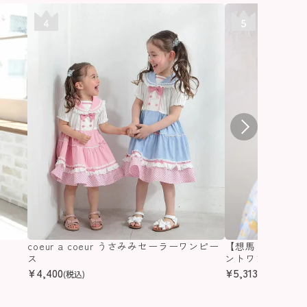
coeur a coeur うさみみセーラーワンピー
【想馬まゆ×coeu
ス
ントワンピース
¥
4,400
¥
5,313
(税込)
(税込)