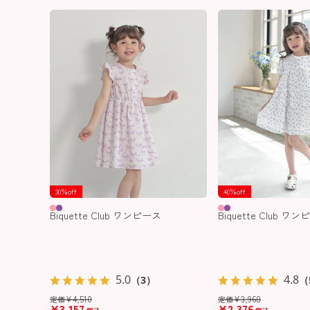
30％off
40％off
Biquette Club ワンピース
Biquette Club ワ
5.0
4.8
（3）
（
¥
4,510
¥
3,960
定価
定価
¥
3,157
¥
2,376