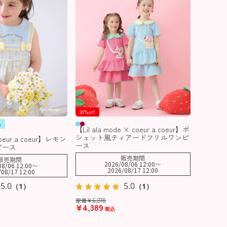
30％off
品
【Lil ala mode × coeur a coeur】ポ
シェット風ティアードフリルワンピ
ur a coeur】レモン
ース
ピース
販売期間
販売期間
2026/08/06 12:00
〜
08/06 12:00
〜
2026/08/17 12:00
/08/17 12:00
5.0
5.0
（1）
（1）
¥
6,270
定価
¥
4,389
税込