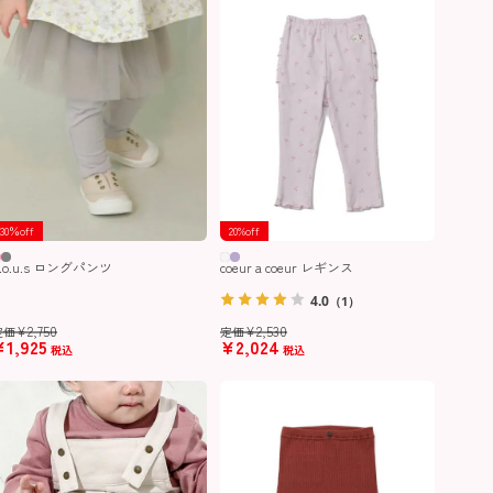
30％off
20%off
.o.u.s ロングパンツ
coeur a coeur レギンス
4.0
（1）
¥
2,750
¥
2,530
定価
定価
¥
1,925
¥
2,024
税込
税込