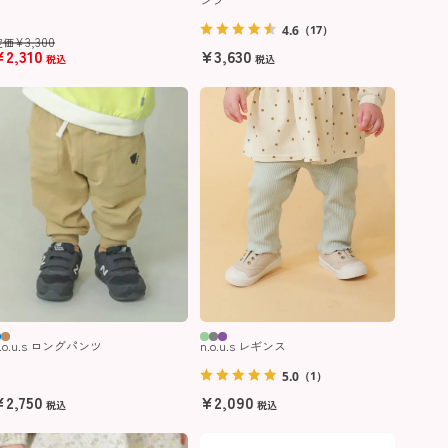
4.6
（17）
¥
3,300
定価
¥
2,310
¥
3,630
税込
税込
.o.u.s ロングパンツ
n.o.u.s レギンス
5.0
（1）
¥
2,750
¥
2,090
税込
税込