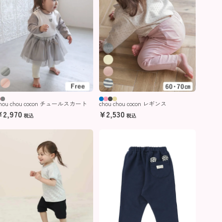
hou chou cocon チュールスカート
chou chou cocon レギンス
¥
2,970
¥
2,530
税込
税込