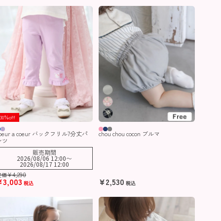
30％off
oeur a coeur バックフリル7分丈パ
chou chou cocon ブルマ
ンツ
販売期間
2026/08/06 12:00
〜
2026/08/17 12:00
¥
4,290
定価
¥
3,003
¥
2,530
税込
税込