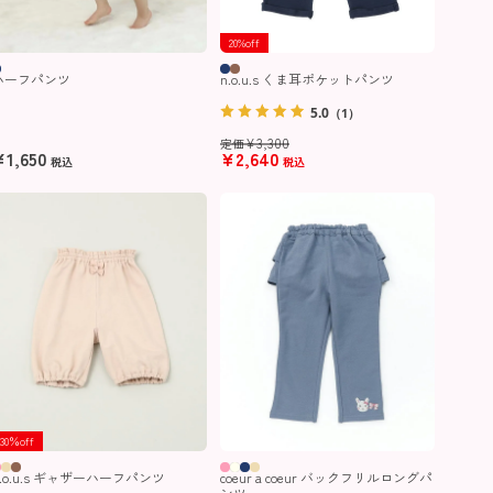
20%off
ハーフパンツ
n.o.u.s くま耳ポケットパンツ
5.0
（1）
¥
3,300
定価
¥
1,650
¥
2,640
税込
税込
30％off
n.o.u.s ギャザーハーフパンツ
coeur a coeur バックフリルロングパ
ンツ