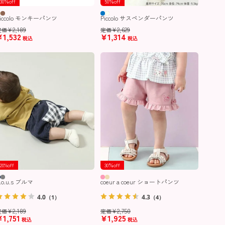
30％off
50％off
Piccolo モンキーパンツ
Piccolo サスペンダーパンツ
¥
2,189
¥
2,629
定価
定価
¥
1,532
¥
1,314
税込
税込
20%off
30％off
.o.u.s ブルマ
coeur a coeur ショートパンツ
4.0
4.3
（1）
（4）
¥
2,189
¥
2,750
定価
定価
¥
1,751
¥
1,925
税込
税込