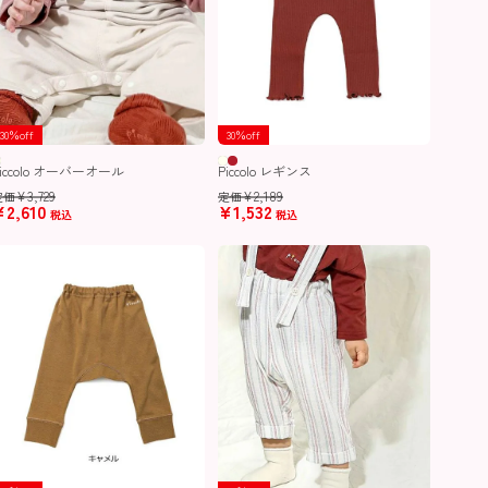
30％off
30％off
Piccolo オーバーオール
Piccolo レギンス
¥
3,729
¥
2,189
定価
定価
¥
2,610
¥
1,532
税込
税込