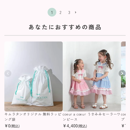
1
2
3
あなたにおすすめの商品
キムラタンオリジナル 無料ラッピ
coeur a coeur うさみみセーラーワ
coe
ング袋
ンピース
プリ
¥
0
¥
4,400
¥
7,
(税込)
(税込)