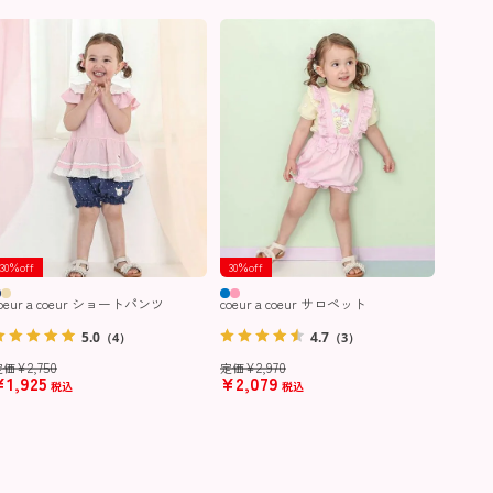
30％off
30％off
oeur a coeur ショートパンツ
coeur a coeur サロペット
5.0
4.7
（4）
（3）
¥
2,750
¥
2,970
定価
定価
¥
1,925
¥
2,079
税込
税込