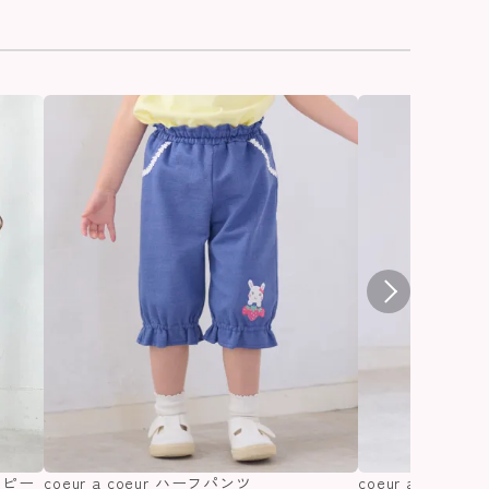
ンピー
coeur a coeur ハーフパンツ
coeur a coeu