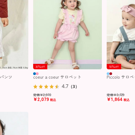
30％off
50％off
ダーパンツ
coeur a coeur サロペット
Piccolo サロ
4.7
（3）
¥
2,970
¥
3,729
定価
定価
¥
2,079
¥
1,864
税込
税込