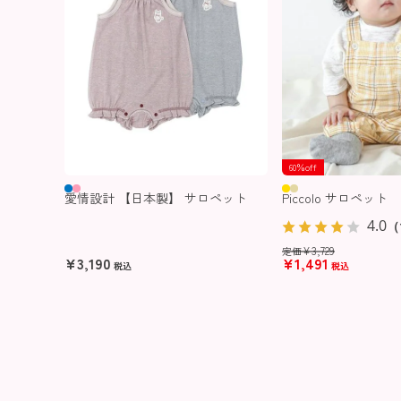
60％off
愛情設計 【日本製】 サロペット
Piccolo サロペット
4.0
（
¥
3,729
定価
¥
3,190
¥
1,491
税込
税込