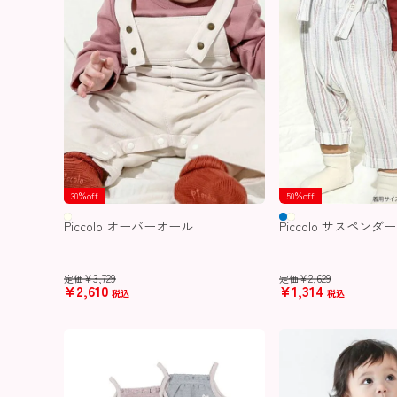
30％off
50％off
Piccolo オーバーオール
Piccolo サスペン
¥
3,729
¥
2,629
定価
定価
¥
2,610
¥
1,314
税込
税込