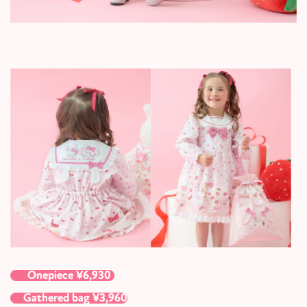
Onepiece ¥6,930
Gathered bag ¥3,960