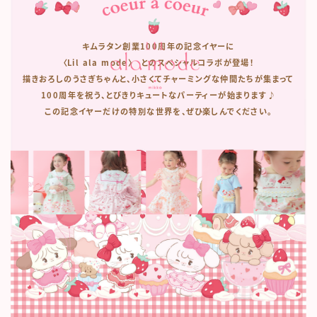
coeur a coeur LIL ala mode
キムラタン創業100周年の記念イヤーに
〈Lil ala mode〉 とのスペシャルコラボが登場！
描きおろしのうさぎちゃんと、小さくてチャーミングな仲間たちが集まって
100周年を祝う、とびきりキュートなパーティーが始まります♪
この記念イヤーだけの特別な世界を、ぜひ楽しんでください。