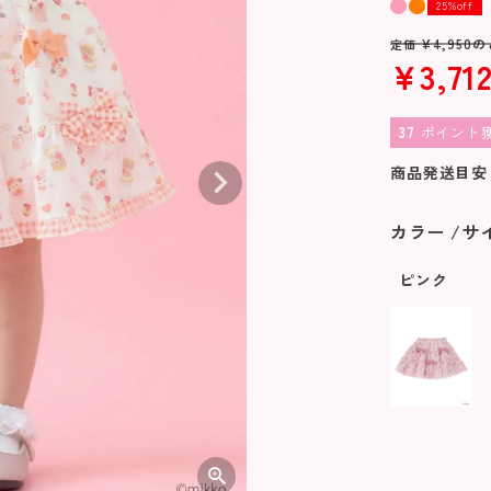
25%off
¥
4,950
の
定価
¥
3,71
37
ポイント
商品発送目安
カラー
サ
ピンク