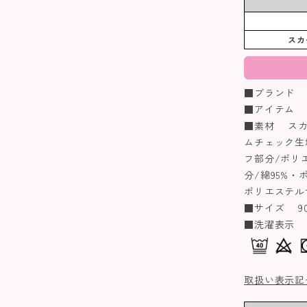
スカ
■ブランド coe
■アイテム 
■素材 スカ
ムチェック生
フ部分/ポリエ
分/綿95%・
ポリエステル
■サイズ 90/1
■洗濯表示
取扱い表示記