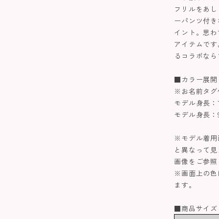
フリルをあし
ーパンツ付き
イント。思わ
アイテムです
るコラボなら
■カラー展開
※お名前タグ
モデル身長：11
モデル身長：96
※モデル着用
と異なって見
画像をご参照
※画面上の色
ます。
■商品サイズ