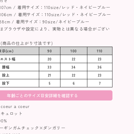
付き
07cm / 着用サイズ：110size/レッド・ネイビーブルー
06cm / 着用サイズ：110size/レッド・ネイビーブルー
8cm / 着用サイズ：90size/ネイビーブルー
はブラウザや設定により、実物とは異なる場合がござい
 (商品の仕上がり寸法です)
表示(cm)
90
100
110
ウエスト幅
20
22
23
腰幅
33
34
36
股上
21
22
23
股下
5
6
7
年齢ごとのサイズ目安詳細を確認する
ur a coeur
キュロット
0%
ーギンガムチェック×ダンガリー