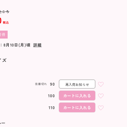
ところ
0
税込
獲得
：
8月10日(月)
頃
詳細
イズ
90
在庫切れ
再入荷お知らせ
100
カートに入れる
110
カートに入れる
レッド
ルー