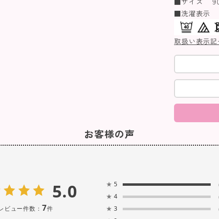
■サイズ 90/
■洗濯表示
取扱い表示記
お客様の声
5.0
★
5
★
4
7
レビュー件数：
件
★
3