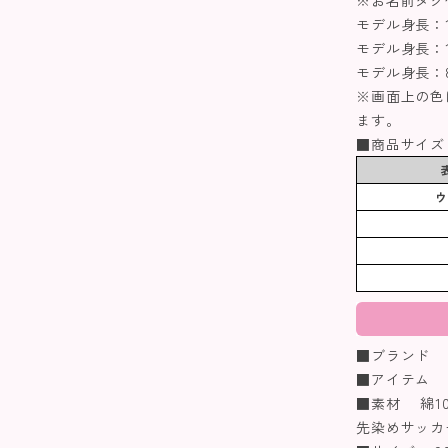
※お名前タグ
モデル身長：1
モデル身長：1
モデル身長：8
※画面上の色
ます。
■商品サイズ
■ブランド coe
■アイテム 
■素材 綿10
先染めサッカ