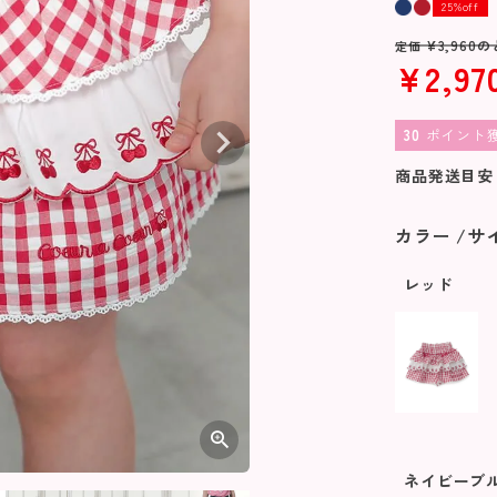
25%off
¥
3,960
の
定価
¥
2,97
30
ポイント
商品発送目安
カラー
サ
レッド
ネイビーブ