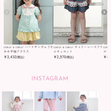
coeur a coeur ハートギンガムうさ
coeur a coeur チェリーレースフリ
coe
みみ半袖ブラウス
ルキュロット
ロン
¥
3,432
¥
2,970
¥
4,
(税込)
(税込)
INSTAGRAM