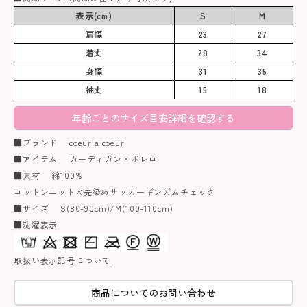
表示(cm)
S
M
肩幅
23
27
着丈
28
34
身幅
31
35
袖丈
15
18
年齢ごとのサイズ目安詳細を確認する
■ブランド coeur a coeur
■アイテム カーディガン・ボレロ
■素材 綿100%
コットンニット×先染めサッカーギンガムチェック
■サイズ S(80-90cm)/M(100-110cm)
■洗濯表示
取扱い表示記号について
商品についてのお問い合わせ