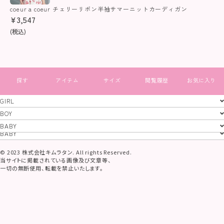
coeur a coeur チェリーリボン半袖サマーニットカーディガン
¥
3,547
(税込)
すべて見る
GIRL
GIRL
BOY
BOY
BABY
特定商取引法
プライバシーポリシー
コーポレートサイト
BABY
© 2023 株式会社キムラタン. All rights Reserved.
当サイトに掲載されている画像及び文章等、
一切の無断使用、転載を禁止いたします。