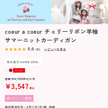
coeur a coeur チェリーリボン半袖
サマーニットカーディガン
5.0
（3）
レビューを見る
商品番号
44106-251b-
25%off
¥
4,730
のところ
定価
¥
3,547
税込
35
ポイント獲得
商品発送目安：
8月17日(月)
頃
詳細