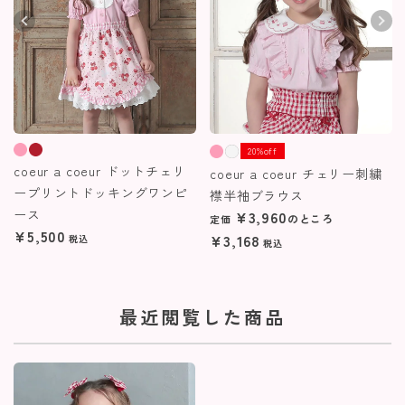
20%off
coeur a coeur ドットチェリ
coeur a coeur チェリー刺繍
ープリントドッキングワンピ
襟半袖ブラウス
ース
¥
3,960
のところ
定価
¥
5,500
¥
3,168
税込
税込
最近閲覧した商品