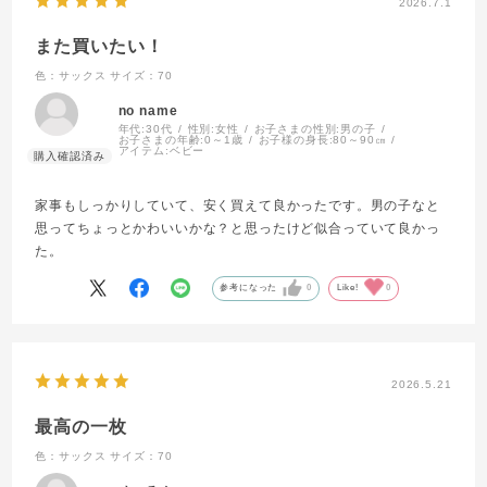
2026.7.1
また買いたい！
色：サックス
サイズ：70
no name
年代:
30代
性別:
女性
お子さまの性別:
男の子
お子さまの年齢:
0～1歳
お子様の身長:
80～90㎝
アイテム:
ベビー
家事もしっかりしていて、安く買えて良かったです。男の子なと
思ってちょっとかわいいかな？と思ったけど似合っていて良かっ
た。
参考になった
0
Like!
0
2026.5.21
最高の一枚
色：サックス
サイズ：70