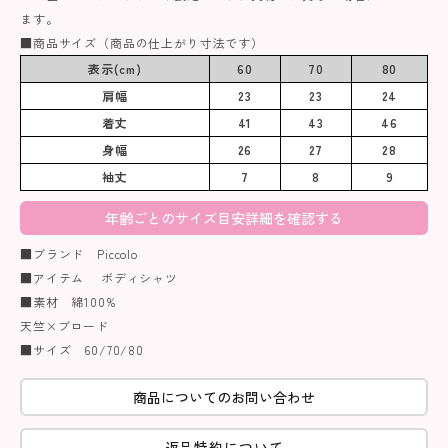
ます。
■商品サイズ（商品の仕上がり寸法です）
表示(cm)
60
70
80
肩幅
23
23
24
着丈
41
43
46
身幅
26
27
28
袖丈
7
8
9
年齢ごとのサイズ目安詳細を確認する
■ブランド Piccolo
■アイテム ボディシャツ
■素材 綿100%
天竺×ブロード
■サイズ 60/70/80
商品についてのお問い合わせ
返品特約について