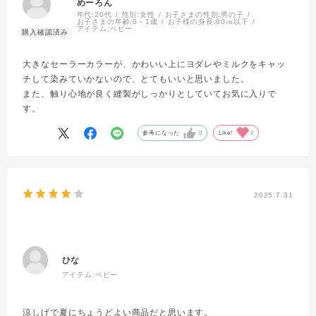
めーろん
年代:
20代
性別:
女性
お子さまの性別:
男の子
お子さまの年齢:
0～1歳
お子様の身長:
80㎝以下
アイテム:
ベビー
大きなセーラーカラーが、かわいい上にヨダレやミルクをキャッ
チして染みていかないので、とてもいいと思いました。
また、触り心地が良く縫製がしっかりとしていてお気に入りで
す。
参考になった
0
Like!
0
2025.7.31
ひな
アイテム:
ベビー
涼しげで夏にちょうどよい商品だと思います。