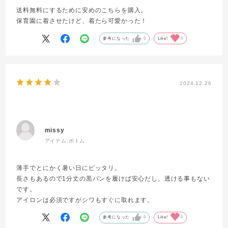
送料無料にするために安めのこちらを購入。
保育園に着させたけど、着たら可愛かった！
参考になった
0
Like!
0
2024.12.26
missy
アイテム:
ボトム
薄手でとにかく暑い日にピッタリ。
長さもあるので1分丈の黒パンを履けば安心だし、透ける事もない
です。
アイロンは必須ですがシワもすぐに取れます。
参考になった
0
Like!
0