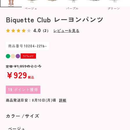
ベージュ
パープル
グリーン
Biquette Club レーヨンパンツ
4.0
（2）
レビューを見る
商品番号
10204-221b-
50％off
¥
1,859
のところ
定価
¥
929
税込
19
ポイント獲得
商品発送目安：
8月10日(月)
頃
詳細
カラー
サイズ
ベージュ