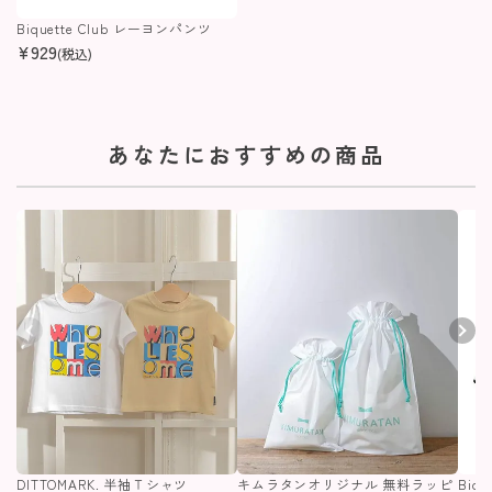
Biquette Club レーヨンパンツ
¥
929
(税込)
あなたにおすすめの商品
DITTOMARK. 半袖Ｔシャツ
キムラタンオリジナル 無料ラッピ
Biq