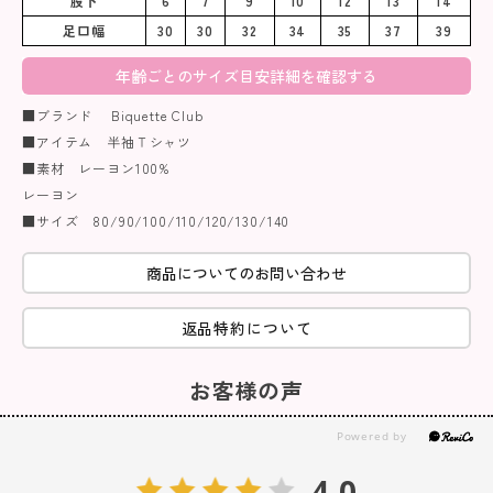
股下
6
7
9
10
12
13
14
足口幅
30
30
32
34
35
37
39
年齢ごとのサイズ目安詳細を確認する
■ブランド Biquette Club
■アイテム 半袖Ｔシャツ
■素材 レーヨン100%
レーヨン
■サイズ 80/90/100/110/120/130/140
商品についてのお問い合わせ
返品特約について
お客様の声
4.0