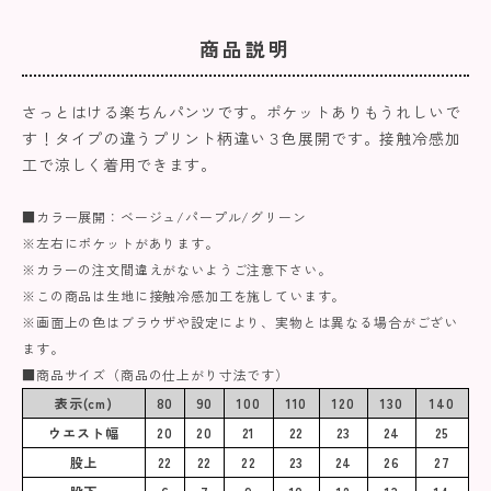
商品説明
さっとはける楽ちんパンツです。ポケットありもうれしいで
す！タイプの違うプリント柄違い３色展開です。接触冷感加
工で涼しく着用できます。
■カラー展開：ベージュ/パープル/グリーン
※左右にポケットがあります。
※カラーの注文間違えがないようご注意下さい。
※この商品は生地に接触冷感加工を施しています。
※画面上の色はブラウザや設定により、実物とは異なる場合がござい
ます。
■商品サイズ（商品の仕上がり寸法です）
表示(cm)
80
90
100
110
120
130
140
ウエスト幅
20
20
21
22
23
24
25
股上
22
22
22
23
24
26
27