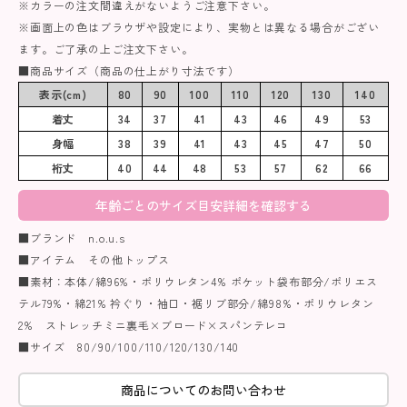
※カラーの注文間違えがないようご注意下さい。
※画面上の色はブラウザや設定により、実物とは異なる場合がござい
ます。ご了承の上ご注文下さい。
■商品サイズ（商品の仕上がり寸法です）
表示(cm)
80
90
100
110
120
130
140
着丈
34
37
41
43
46
49
53
身幅
38
39
41
43
45
47
50
裄丈
40
44
48
53
57
62
66
年齢ごとのサイズ目安詳細を確認する
■ブランド n.o.u.s
■アイテム その他トップス
■素材：本体/綿96%・ポリウレタン4% ポケット袋布部分/ポリエス
テル79%・綿21% 衿ぐり・袖口・裾リブ部分/綿98%・ポリウレタン
2% ストレッチミニ裏毛×ブロード×スパンテレコ
■サイズ 80/90/100/110/120/130/140
商品についてのお問い合わせ