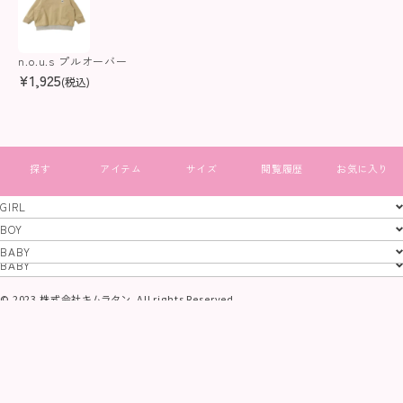
n.o.u.s プルオーバー
¥
1,925
(税込)
すべて見る
GIRL
GIRL
BOY
BOY
BABY
特定商取引法
プライバシーポリシー
コーポレートサイト
BABY
© 2023 株式会社キムラタン. All rights Reserved.
当サイトに掲載されている画像及び文章等、
一切の無断使用、転載を禁止いたします。