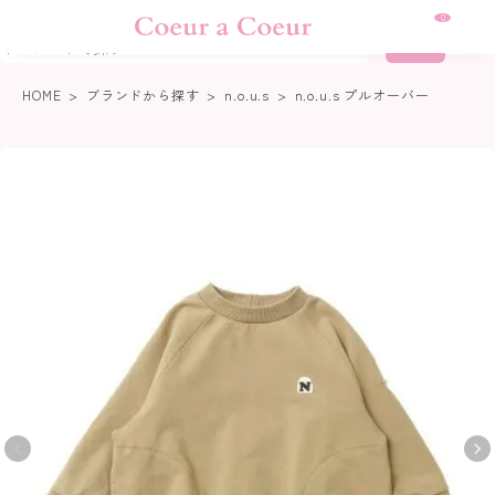
熊本地震に伴う集配について
0
詳細検索
HOME
ブランドから探す
n.o.u.s
n.o.u.s プルオーバー