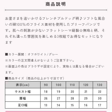
商品説明
お星さまを追いかけるフレンチブルドッグ柄♪ソフトな風合
いの綿100％のフライス素材を使用したブリーフパンツで
す。肌への刺激が少ないフラットシーマ縫製☆無地と柄、そ
れぞれ違った雰囲気を楽しめる3枚組でお得なセットになり
ます
■カラー展開：オフホワイト/グレー
※カラーの注文間違えがないようご注意下さい。
※画面上の色はブラウザや設定により、実物とは異なる場合がござい
ます。
■商品サイズ（商品の仕上がり寸法です）
表示(cm)
90
100
110
120
130
ウエスト幅
18
19
20
21
22
腰幅
26
27
28
29
30
足口幅
13
14
15
16
17