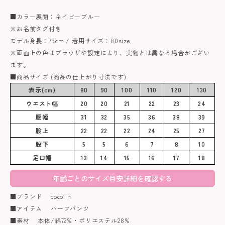
■カラー展開：ネイビーブルー
※お名前タグ付き
モデル身長：79cm / 着用サイズ：80size
※画面上の色はブラウザや設定により、実物とは異なる場合がござい
ます。
■商品サイズ (商品の仕上がり寸法です)
表示(cm)
80
90
100
110
120
130
ウエスト幅
20
20
21
22
23
24
腰幅
31
32
35
36
38
39
股上
22
22
22
24
25
27
股下
5
5
6
7
8
10
足口幅
13
14
15
16
17
18
年齢ごとのサイズ目安詳細を確認する
■ブランド cocolin
■アイテム ハーフパンツ
■素材 本体/綿72%・ポリエステル28%