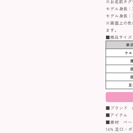
※お名前タグ
モデル身長：72
モデル身長：76
※画面上の色
ます。
■商品サイズ
表示
ウエ
足
■ブランド n.
■アイテム 
■素材 ベー
14% 足口・