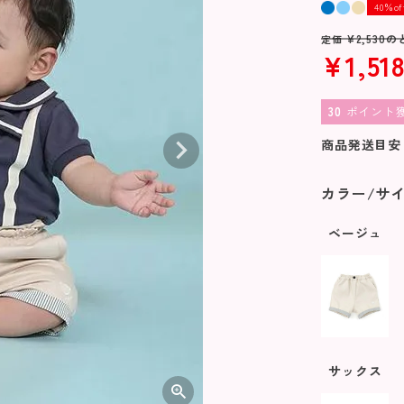
40％of
¥
2,530
の
定価
¥
1,51
30
ポイント
商品発送目安
カラー/サ
ベージュ
サックス