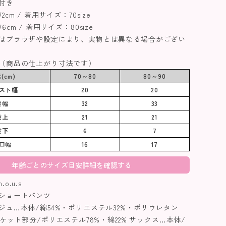
付き
cm / 着用サイズ：70size
cm / 着用サイズ：80size
はブラウザや設定により、実物とは異なる場合がござい
（商品の仕上がり寸法です）
(cm)
70～80
80～90
スト幅
20
20
腰幅
32
33
股上
21
21
股下
6
7
口幅
16
17
年齢ごとのサイズ目安詳細を確認する
o.u.s
ショートパンツ
ジュ…本体/綿54%・ポリエステル32%・ポリウレタン
ポケット部分/ポリエステル78%・綿22% サックス…本体/