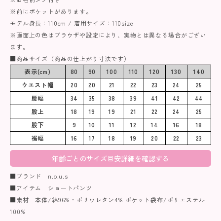
※前にポケットがあります。
モデル身長：110cm / 着用サイズ：110size
※画面上の色はブラウザや設定により、実物とは異なる場合がござい
ます。
■商品サイズ（商品の仕上がり寸法です）
表示(cm)
80
90
100
110
120
130
140
ウエスト幅
20
20
21
22
23
24
25
腰幅
34
35
38
39
41
42
44
股上
18
19
19
21
22
24
25
股下
9
10
11
12
14
16
18
裾幅
16
17
18
19
20
22
23
年齢ごとのサイズ目安詳細を確認する
■ブランド n.o.u.s
■アイテム ショートパンツ
■素材 本体/綿96%・ポリウレタン4% ポケット袋布/ポリエステル
100%