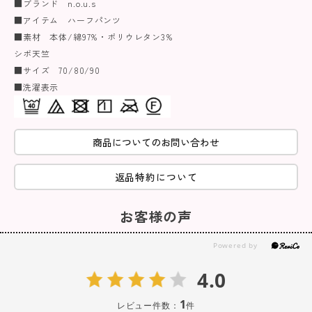
■ブランド n.o.u.s
■アイテム ハーフパンツ
■素材 本体/綿97%・ポリウレタン3%
シボ天竺
■サイズ 70/80/90
■洗濯表示
商品についてのお問い合わせ
返品特約について
お客様の声
4.0
1
レビュー件数：
件