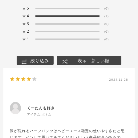
★
5
(0)
★
4
(1)
★
3
(0)
★
2
(0)
★
1
(0)
絞り込み
表示：新しい順
2024.11.28
くーたんも好き
アイテム:
ボトム
膝が隠れるハーフパンツはヘビーユース確定の使いやすさだと思
います。インして履いてみてくださいという商品紹介があるの