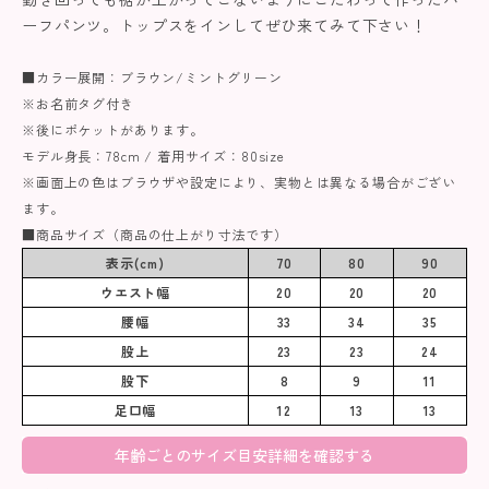
ーフパンツ。トップスをインしてぜひ来てみて下さい！
■カラー展開：ブラウン/ミントグリーン
※お名前タグ付き
※後にポケットがあります。
モデル身長：78cm / 着用サイズ：80size
※画面上の色はブラウザや設定により、実物とは異なる場合がござい
ます。
■商品サイズ（商品の仕上がり寸法です）
表示(cm)
70
80
90
ウエスト幅
20
20
20
腰幅
33
34
35
股上
23
23
24
股下
8
9
11
足口幅
12
13
13
年齢ごとのサイズ目安詳細を確認する