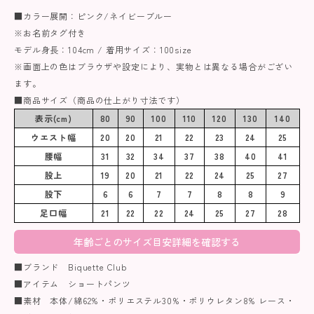
■カラー展開：ピンク/ネイビーブルー
※お名前タグ付き
モデル身長：104cm / 着用サイズ：100size
※画面上の色はブラウザや設定により、実物とは異なる場合がござい
ます。
■商品サイズ（商品の仕上がり寸法です）
表示(cm)
80
90
100
110
120
130
140
ウエスト幅
20
20
21
22
23
24
25
腰幅
31
32
34
37
38
40
41
股上
19
20
21
22
24
25
27
股下
6
6
7
7
8
8
9
足口幅
21
22
22
24
25
27
28
年齢ごとのサイズ目安詳細を確認する
■ブランド Biquette Club
■アイテム ショートパンツ
■素材 本体/綿62%・ポリエステル30%・ポリウレタン8% レース・