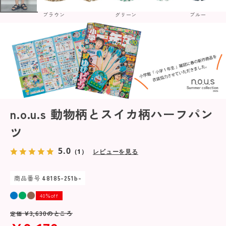
ブラウン
グリーン
ブルー
n.o.u.s 動物柄とスイカ柄ハーフパン
ツ
5.0
（1）
レビューを見る
商品番号
48185-251b-
40％off
¥
3,630
のところ
定価