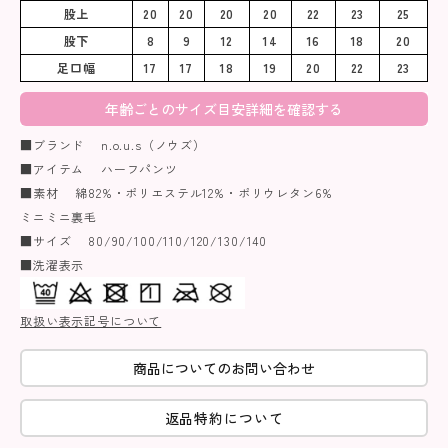
股上
20
20
20
20
22
23
25
股下
8
9
12
14
16
18
20
足口幅
17
17
18
19
20
22
23
年齢ごとのサイズ目安詳細を確認する
■ブランド n.o.u.s（ノウズ）
■アイテム ハーフパンツ
■素材 綿82%・ポリエステル12%・ポリウレタン6%
ミニミニ裏毛
■サイズ 80/90/100/110/120/130/140
■洗濯表示
取扱い表示記号について
商品についてのお問い合わせ
返品特約について