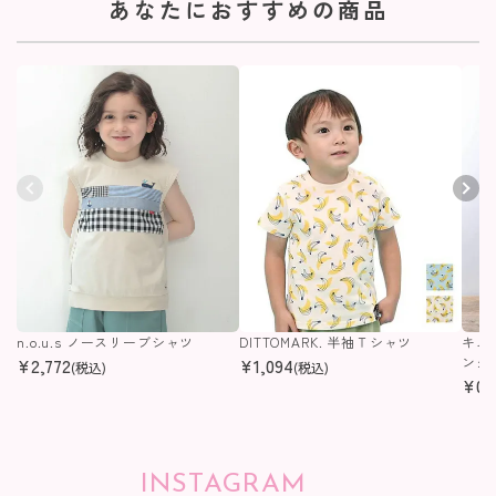
あなたにおすすめの商品
n.o.u.s ノースリーブシャツ
DITTOMARK. 半袖Ｔシャツ
キム
¥
2,772
¥
1,094
ング
(税込)
(税込)
¥
0
(
INSTAGRAM