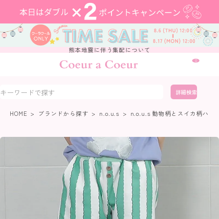
熊本地震に伴う集配について
0
詳細検索
HOME
ブランドから探す
n.o.u.s
n.o.u.s 動物柄とスイカ柄ハ