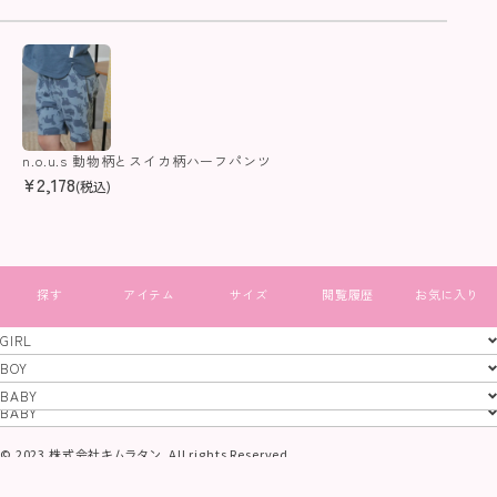
n.o.u.s 動物柄とスイカ柄ハーフパンツ
¥
2,178
(税込)
すべて見る
GIRL
GIRL
BOY
BOY
BABY
特定商取引法
プライバシーポリシー
コーポレートサイト
BABY
© 2023 株式会社キムラタン. All rights Reserved.
当サイトに掲載されている画像及び文章等、
一切の無断使用、転載を禁止いたします。