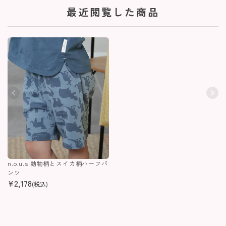
最近閲覧した商品
n.o.u.s 動物柄とスイカ柄ハーフパ
ンツ
¥
2,178
(税込)