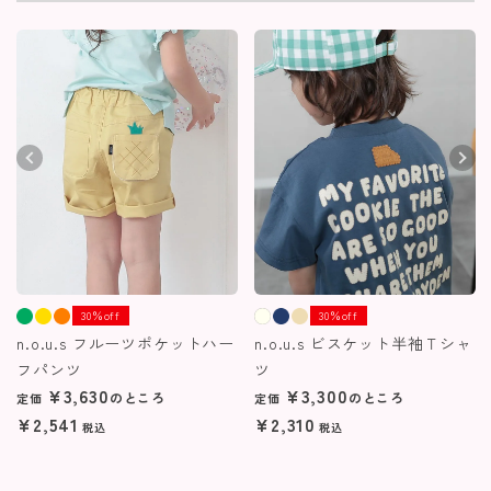
30％off
30％off
n.o.u.s フルーツポケットハー
n.o.u.s ビスケット半袖Ｔシャ
フパンツ
ツ
¥
3,630
¥
3,300
のところ
のところ
定価
定価
¥
2,541
¥
2,310
税込
税込