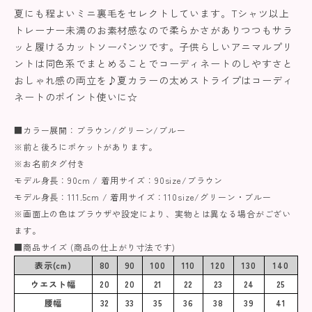
夏にも程よいミニ裏毛をセレクトしています。Tシャツ以上
トレーナー未満のお素材感なので柔らかさがありつつもサラ
ッと履けるカットソーパンツです。子供らしいアニマルプリ
ントは同色系でまとめることでコーディネートのしやすさと
おしゃれ感の両立を♪夏カラーの太めストライプはコーディ
ネートのポイント使いに☆
■カラー展開：ブラウン/グリーン/ブルー
※前と後ろにポケットがあります。
※お名前タグ付き
モデル身長：90cm / 着用サイズ：90size/ブラウン
モデル身長：111.5cm / 着用サイズ：110size/グリーン・ブルー
※画面上の色はブラウザや設定により、実物とは異なる場合がござい
ます。
■商品サイズ (商品の仕上がり寸法です)
表示(cm)
80
90
100
110
120
130
140
ウエスト幅
20
20
21
22
23
24
25
腰幅
32
33
35
36
38
39
41