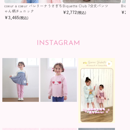
coeur a coeur バレリーナうさぎち
Biquette Club 7分丈パンツ
Biq
ゃん柄チュニック
¥
2,772
¥
2,
(税込)
¥
3,465
(税込)
INSTAGRAM