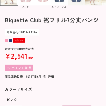
ピンク
ネイビーブル
ー
Biquette Club 裾フリル7分丈パンツ
商品番号
10112-241b-
30％off
¥
3,630
のところ
定価
¥
2,541
税込
25
ポイント獲得
商品発送目安：
8月17日(月)
頃
詳細
カラー
サイズ
ピンク