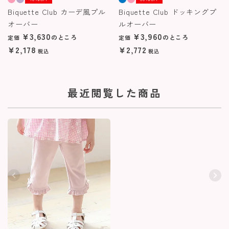
Biquette Club カーデ風プル
Biquette Club ドッキングプ
オーバー
ルオーバー
¥
3,630
¥
3,960
のところ
のところ
定価
定価
¥
2,178
¥
2,772
税込
税込
最近閲覧した商品