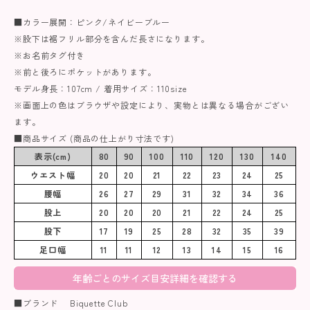
■カラー展開：ピンク/ネイビーブルー
※股下は裾フリル部分を含んだ長さになります。
※お名前タグ付き
※前と後ろにポケットがあります。
モデル身長：107cm / 着用サイズ：110size
※画面上の色はブラウザや設定により、実物とは異なる場合がござい
ます。
■商品サイズ (商品の仕上がり寸法です)
表示(cm)
80
90
100
110
120
130
140
ウエスト幅
20
20
21
22
23
24
25
腰幅
26
27
29
31
32
34
36
股上
20
20
20
21
22
24
25
股下
17
19
25
28
32
35
39
足口幅
11
11
12
13
14
15
16
年齢ごとのサイズ目安詳細を確認する
■ブランド Biquette Club