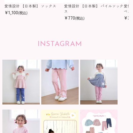
愛情設計 【日本製】 ソックス
愛情設計 【日本製】 パイルソック
愛情
¥
1,100
ス
ベス
(税込)
¥
770
¥
3,
(税込)
INSTAGRAM