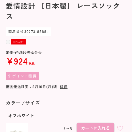
愛情設計 【日本製】 レースソック
ス
商品番号
30273-8888-
30％off
¥
1,320
のところ
定価
¥
924
税込
9
ポイント獲得
商品発送目安：
8月10日(月)
頃
詳細
カラー
サイズ
オフホワイト
7～8
カートに入れる