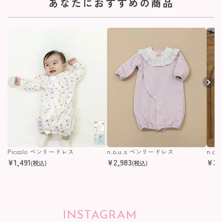
あなたにおすすめの商品
Piccolo ベンリードレス
n.o.u.s ベンリードレス
n.o
¥
1,491
¥
2,983
¥
3,
(税込)
(税込)
INSTAGRAM