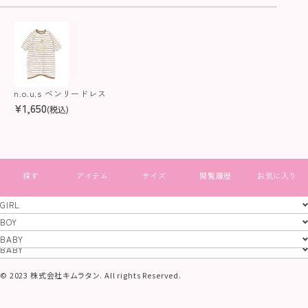
n.o.u.s ベンリードレス
¥
1,650
(税込)
すべて見る
GIRL
GIRL
BOY
BOY
BABY
特定商取引法
プライバシーポリシー
コーポレートサイト
BABY
© 2023 株式会社キムラタン. All rights Reserved.
当サイトに掲載されている画像及び文章等、
一切の無断使用、転載を禁止いたします。