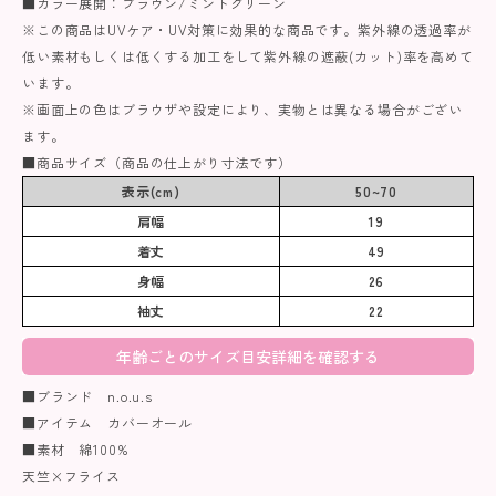
■カラー展開：ブラウン/ミントグリーン
※この商品はUVケア・UV対策に効果的な商品です。紫外線の透過率が
低い素材もしくは低くする加工をして紫外線の遮蔽(カット)率を高めて
います。
※画面上の色はブラウザや設定により、実物とは異なる場合がござい
ます。
■商品サイズ（商品の仕上がり寸法です）
表示(cm)
50~70
肩幅
19
着丈
49
身幅
26
袖丈
22
年齢ごとのサイズ目安詳細を確認する
■ブランド n.o.u.s
■アイテム カバーオール
■素材 綿100%
天竺×フライス