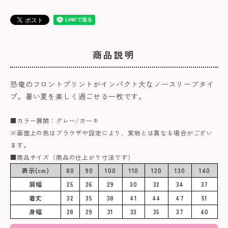
商品説明
恐竜のフロントプリントがインパクト大なノースリーブタイ
プ。暑い夏を楽しく過ごせる一枚です。
■カラー展開：グレー/カーキ
※画面上の色はブラウザや設定により、実物とは異なる場合がござい
ます。
■商品サイズ（商品の仕上がり寸法です）
表示(cm)
80
90
100
110
120
130
140
肩幅
25
26
29
30
32
34
37
着丈
32
35
38
41
44
47
51
身幅
28
29
31
33
35
37
40