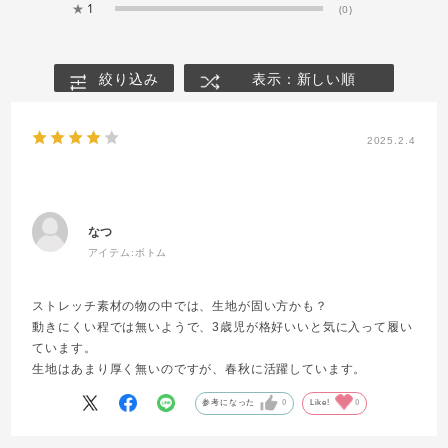
★
1
(0)
絞り込み
表示：新しい順
2025.2.4
なつ
アイテム:
ボトム
ストレッチ素材の物の中では、生地が固い方かも？
動きにくい程では無いようで、3歳児が格好いいと気に入って履い
ています。
生地はあまり厚く無いのですが、春秋に活躍しています。
参考になった
0
Like!
0