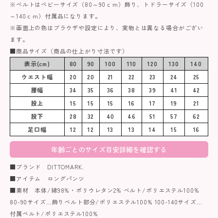
※ベルトはベビーサイズ（80～90ｃｍ）飾り、トドラーサイズ（100
～140ｃｍ）付属品になります。
※画面上の色はブラウザや設定により、実物とは異なる場合がござい
ます。
■商品サイズ（商品の仕上がり寸法です）
表示(cm)
80
90
100
110
120
130
140
ウエスト幅
20
20
21
22
23
24
25
腰幅
34
35
36
38
39
41
42
股上
15
15
15
16
17
19
21
股下
28
32
40
46
51
57
62
足口幅
12
12
13
13
14
15
16
年齢ごとのサイズ目安詳細を確認する
■ブランド DITTOMARK.
■アイテム ロングパンツ
■素材 本体/綿98%・ポリウレタン2% ベルト/ポリエステル100%
80-90サイズ…飾りベルト部分/ポリエステル100% 100-140サイズ…
付属ベルト/ポリエステル100%