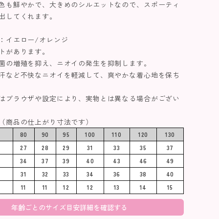
色も鮮やかで、大きめのシルエットなので、スポーティ
出してくれます。
：イエロー/オレンジ
トがあります。
菌の増殖を抑え、ニオイの発生を抑制します。
汗など不快なニオイを軽減して、爽やかな着心地を保ち
はブラウザや設定により、実物とは異なる場合がござい
（商品の仕上がり寸法です）
80
90
95
100
110
120
130
27
28
29
31
33
35
37
34
37
39
40
43
46
49
31
32
33
34
36
38
40
11
11
12
12
13
14
15
年齢ごとのサイズ目安詳細を確認する