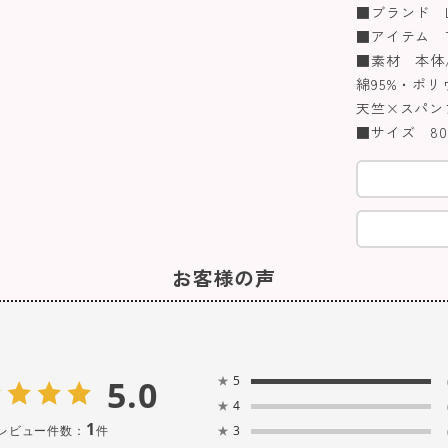
■ブランド La
■アイテム 
■素材 本体/
綿95%・ポリ
天竺×スパン
■サイズ 80/9
お客様の声
5.0
★
5
★
4
1
レビュー件数：
件
★
3