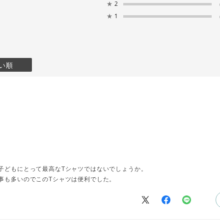
★
2
★
1
い順
子どもにとって最高なTシャツではないでしょうか。
事も多いのでこのTシャツは便利でした。