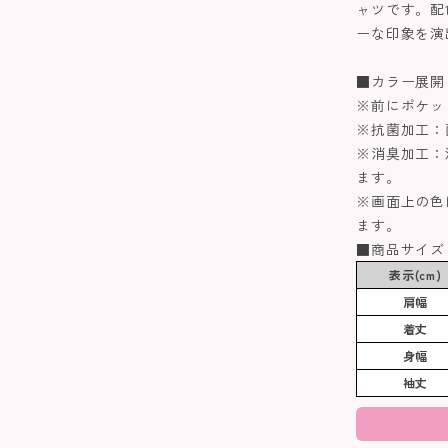
ャツです。配
ーな印象を演
■カラー展開
※前にポケッ
※抗菌加工：
※消臭加工：
ます。
※画面上の色
ます。
■商品サイズ
表示(cm)
肩幅
着丈
身幅
袖丈