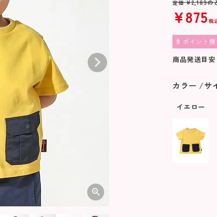
¥
2,189
の
定価
¥
875
税
9
ポイント獲
商品発送目安
カラー
サ
イエロー