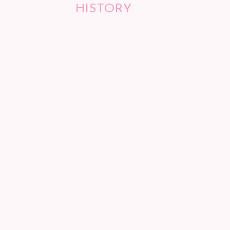
HISTORY
最近閲覧した商品
Biquette Club 帽子
¥
1,094
(税込)
すべて見る
GIRL
GIRL
BOY