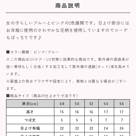
商品説明
女の子らしいブルーとピンクの2色展開です。日よけ部分には
お洋服に使用のさわやかな花柄を使用していますのでコーデ
もばっちりです♪
■カラー展開：ピンク/ブルー
※この商品はUVケア・UV対策に効果的な商品です。紫外線の透過率が
低い素材もしくは低くする加工をして紫外線の遮蔽(カット)率を高めて
います。
※画面上の色はブラウザや設定により、実物とは異なる場合がござい
ます。
■商品サイズ（商品の仕上がり寸法です）
表示(cm)
48
50
52
54
56
高さ
15
16
16
17
17
つば丈
5
5
5
7
7
日よけ布幅
22
22
22
24
24