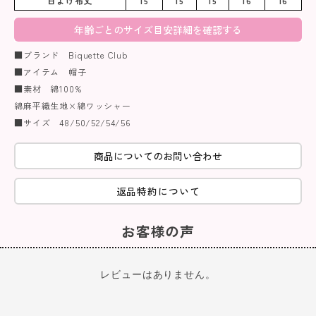
日よけ布丈
15
15
15
16
16
年齢ごとのサイズ目安詳細を確認する
■ブランド Biquette Club
■アイテム 帽子
■素材 綿100%
綿麻平織生地×綿ワッシャー
■サイズ 48/50/52/54/56
商品についてのお問い合わせ
返品特約について
お客様の声
レビューはありません。