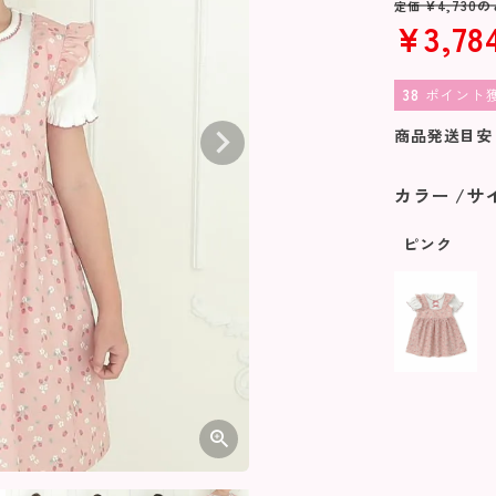
¥
4,730
の
定価
¥
3,78
38
ポイント
商品発送目安
カラー
サ
ピンク