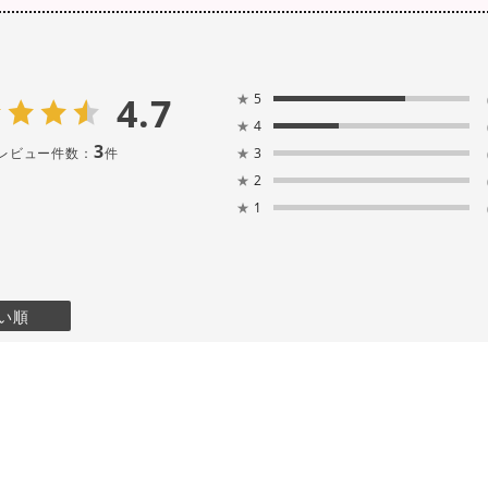
4.7
★
5
★
4
3
レビュー件数：
件
★
3
★
2
★
1
い順