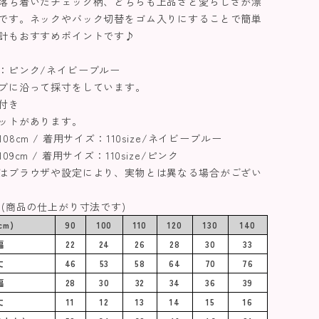
落ち着いたチェック柄、どちらも上品さと愛らしさが漂
です。ネックやバック切替をゴム入りにすることで簡単
計もおすすめポイントです♪
：ピンク/ネイビーブルー
ブに沿って採寸をしています。
付き
ットがあります。
08cm / 着用サイズ：110size/ネイビーブルー
9cm / 着用サイズ：110size/ピンク
はブラウザや設定により、実物とは異なる場合がござい
 (商品の仕上がり寸法です)
cm)
90
100
110
120
130
140
幅
22
24
26
28
30
33
丈
46
53
58
64
70
76
幅
28
30
32
34
36
39
丈
11
12
13
14
15
16