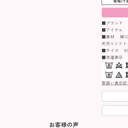
裾幅(け
■ブランド Biq
■アイテム 
■素材 綿10
天竺×ソフト
■サイズ 90/1
■洗濯表示
取扱い表示記
お客様の声