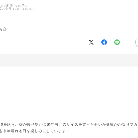
まの性別:
女の子
様の身長:
100～110㎝
も◎
に140を購入。娘が痩せ型かつ来年向けのサイズを買ったせいか身幅がかなりブ
も来年着れる日を楽しみにしています！