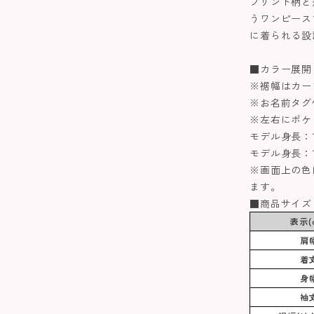
プリント柄と
うワンピース
に着られる設
■カラー展開
※裾幅はカー
※お名前タグ
※左右にポケ
モデル身長：1
モデル身長：10
※画面上の色
ます。
■商品サイズ
表示(
肩
着
身
袖