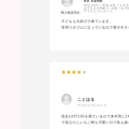
no name
年代:
40代
性別:
女性
お子さ
お子さまの年齢:
7～8歳
お子
アイテム:
ワンピース
子どもも大喜びで着ています。
首周りがゴムになっているので着やすさ
ことはる
アイテム:
ワンピース
現在120?130を着ているので来年用
で安心だしいちご柄も可愛いので私も娘