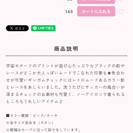
140
カートに入れる
商品説明
宇宙モチーフのプリントが遊び心たっぷり☆ブラックの釦や
レースがどこか大人っぽいムードでこなれた印象も★色合わ
せが可愛いギンガムチェックにはレトロムードあるカラー釦
とレースをあしらいました。洗うたびにサッカーの風合いが
深まるチェックのお素材も可愛く、ノーアイロンで着られる
ところもうれしいアイテム♪
■カラー展開：ピンク/カーキ
※全サイズ前あき（ボタン）
※裾幅はカーブに沿って採寸をしています。