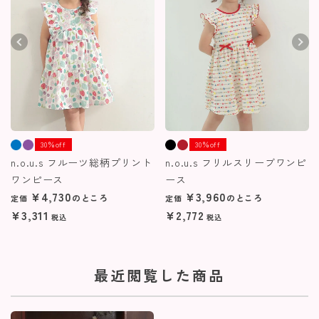
30％off
30％off
n.o.u.s フルーツ総柄プリント
n.o.u.s フリルスリーブワンピ
ワンピース
ース
¥
4,730
¥
3,960
のところ
のところ
定価
定価
¥
3,311
¥
2,772
税込
税込
最近閲覧した商品