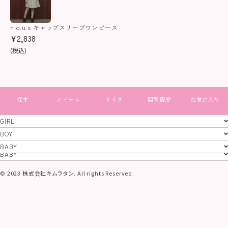
n.o.u.s キャップスリーブワンピース
¥
2,838
(税込)
すべて見る
GIRL
GIRL
BOY
BOY
BABY
特定商取引法
プライバシーポリシー
コーポレートサイト
BABY
© 2023 株式会社キムラタン. All rights Reserved.
当サイトに掲載されている画像及び文章等、
一切の無断使用、転載を禁止いたします。