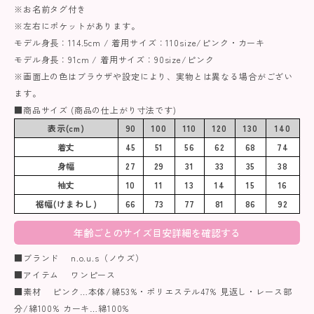
※お名前タグ付き
※左右にポケットがあります。
モデル身長：114.5cm / 着用サイズ：110size/ピンク・カーキ
モデル身長：91cm / 着用サイズ：90size/ピンク
※画面上の色はブラウザや設定により、実物とは異なる場合がござい
ます。
■商品サイズ (商品の仕上がり寸法です)
表示(cm)
90
100
110
120
130
140
着丈
45
51
56
62
68
74
身幅
27
29
31
33
35
38
袖丈
10
11
13
14
15
16
裾幅(けまわし)
66
73
77
81
86
92
年齢ごとのサイズ目安詳細を確認する
■ブランド n.o.u.s（ノウズ）
■アイテム ワンピース
■素材 ピンク…本体/綿53%・ポリエステル47% 見返し・レース部
分/綿100% カーキ…綿100%