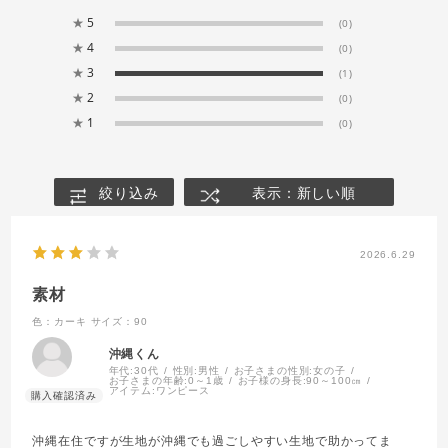
★
5
(0)
★
4
(0)
★
3
(1)
★
2
(0)
★
1
(0)
絞り込み
表示：新しい順
2026.6.29
素材
色：カーキ
サイズ：90
沖縄くん
年代:
30代
性別:
男性
お子さまの性別:
女の子
お子さまの年齢:
0～1歳
お子様の身長:
90～100㎝
アイテム:
ワンピース
沖縄在住ですが生地が沖縄でも過ごしやすい生地で助かってま