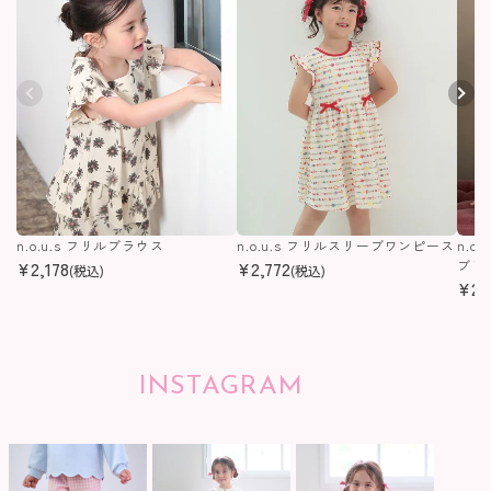
n.o.u.s フリルブラウス
n.o.u.s フリルスリーブワンピース
n.o
¥
2,178
¥
2,772
ブＴ
(税込)
(税込)
¥
2,
INSTAGRAM