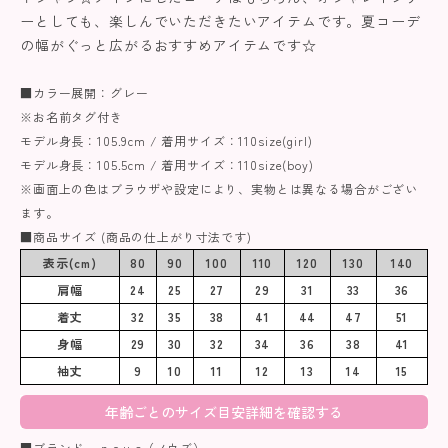
ーとしても、楽しんでいただきたいアイテムです。夏コーデ
の幅がぐっと広がるおすすめアイテムです☆
■カラー展開：グレー
※お名前タグ付き
モデル身長：105.9cm / 着用サイズ：110size(girl)
モデル身長：105.5cm / 着用サイズ：110size(boy)
※画面上の色はブラウザや設定により、実物とは異なる場合がござい
ます。
■商品サイズ (商品の仕上がり寸法です)
表示(cm)
80
90
100
110
120
130
140
肩幅
24
25
27
29
31
33
36
着丈
32
35
38
41
44
47
51
身幅
29
30
32
34
36
38
41
袖丈
9
10
11
12
13
14
15
年齢ごとのサイズ目安詳細を確認する
■ブランド n.o.u.s（ノウズ）