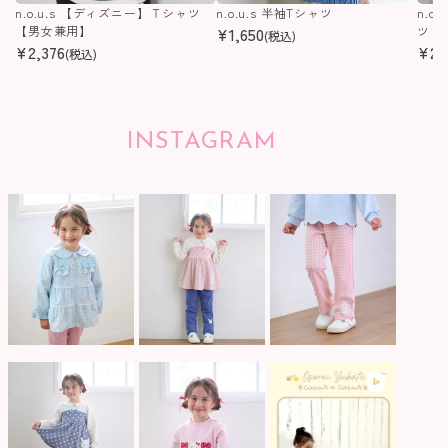
n.o.u.s 【ディズニー】Ｔシャツ
n.o.u.s 半袖Tシャツ
n.o
【男女兼用】
¥
1,650
ツ
(税込)
¥
2,376
¥
2,
(税込)
INSTAGRAM