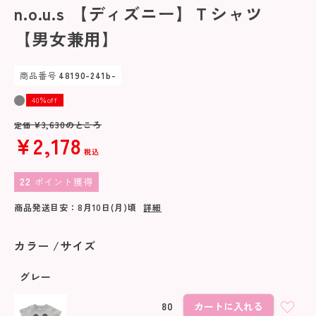
n.o.u.s 【ディズニー】Ｔシャツ
【男女兼用】
商品番号
48190-241b-
40％off
¥
3,630
のところ
定価
¥
2,178
税込
22
ポイント獲得
商品発送目安：
8月10日(月)
頃
詳細
カラー
サイズ
グレー
80
カートに入れる