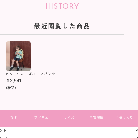
HISTORY
最近閲覧した商品
n.o.u.s カーゴハーフパンツ
¥
2,541
(税込)
すべて見る
GIRL
GIRL
BOY