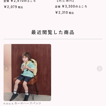
¥
2,970
【男女兼用】
のところ
定価
¥
3,300
¥
2,079
のところ
定価
税込
¥
2,310
税込
最近閲覧した商品
n.o.u.s カーゴハーフパンツ