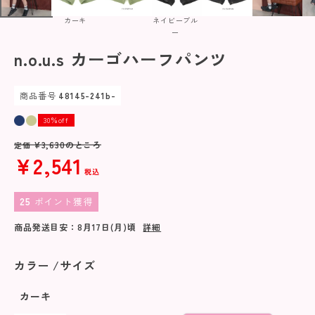
カーキ
ネイビーブル
ー
n.o.u.s カーゴハーフパンツ
商品番号
48145-241b-
30％off
¥
3,630
のところ
定価
¥
2,541
税込
25
ポイント獲得
商品発送目安：
8月17日(月)
頃
詳細
カラー
サイズ
カーキ