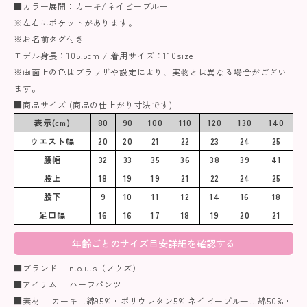
■カラー展開：カーキ/ネイビーブルー
※左右にポケットがあります。
※お名前タグ付き
モデル身長：105.5cm / 着用サイズ：110size
※画面上の色はブラウザや設定により、実物とは異なる場合がござい
ます。
■商品サイズ (商品の仕上がり寸法です)
表示(cm)
80
90
100
110
120
130
140
ウエスト幅
20
20
21
22
23
24
25
腰幅
32
33
35
36
38
39
41
股上
18
19
19
21
22
24
25
股下
9
10
11
12
14
16
18
足口幅
16
16
17
18
19
20
21
年齢ごとのサイズ目安詳細を確認する
■ブランド n.o.u.s（ノウズ）
■アイテム ハーフパンツ
■素材 カーキ…綿95%・ポリウレタン5% ネイビーブルー…綿50%・