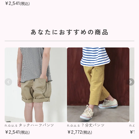
¥
2,541
(税込)
あなたにおすすめの商品
n.o.u.s タックハーフパンツ
n.o.u.s ７分丈パンツ
n.o
¥
2,541
¥
2,772
¥
1,
(税込)
(税込)