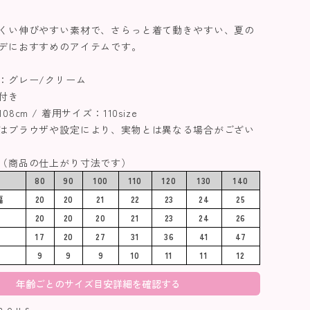
くい伸びやすい素材で、さらっと着て動きやすい、夏の
デにおすすめのアイテムです。
：グレー/クリーム
付き
8cm / 着用サイズ：110size
はブラウザや設定により、実物とは異なる場合がござい
（商品の仕上がり寸法です）
80
90
100
110
120
130
140
幅
20
20
21
22
23
24
25
20
20
20
21
23
24
26
17
20
27
31
36
41
47
9
9
9
10
11
11
12
年齢ごとのサイズ目安詳細を確認する
o.u.s