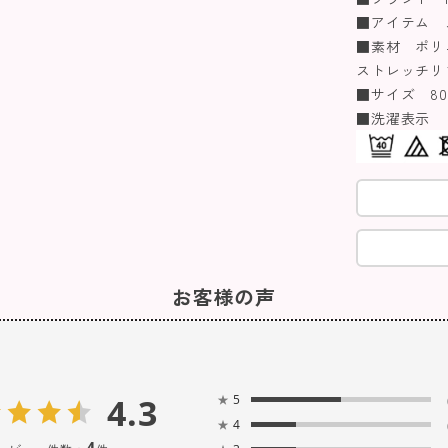
■アイテム 
■素材 ポリエ
ストレッチリ
■サイズ 80/9
■洗濯表示
お客様の声
4.3
★
5
★
4
4