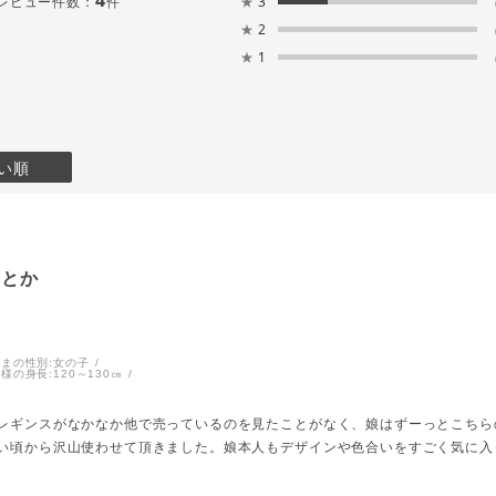
レビュー件数：
件
★
3
★
2
★
1
い順
ことか
まの性別:
女の子
様の身長:
120～130㎝
レギンスがなかなか他で売っているのを見たことがなく、娘はずーっとこちら
い頃から沢山使わせて頂きました。娘本人もデザインや色合いをすごく気に入