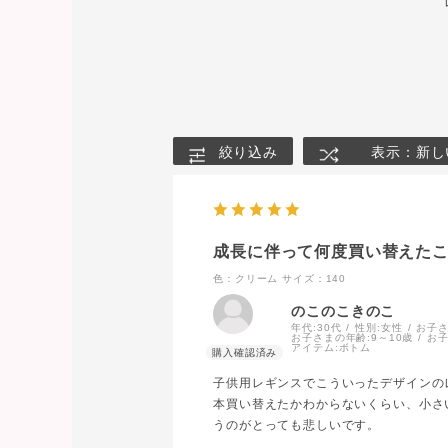
絞り込み
表示：新し
成長に伴って何度買い替えた
色：クリーム
サイズ：140
のこのこきのこ
年代:
30代
性別:
女性
お子さ
お子さまの年齢:
9～10歳
お子
アイテム:
ボトム
子供用レギンスでこういったデザインの
本買い替えたかわからないくらい、小さ
うのがとっても悲しいです。