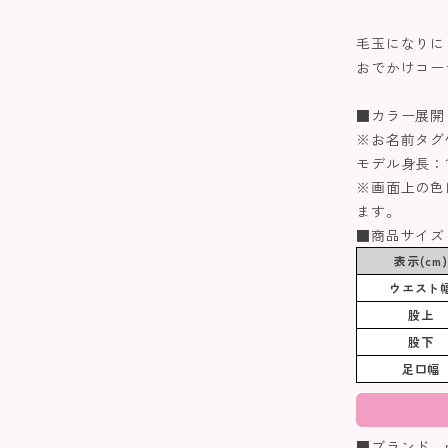
毛玉になりに
おでかけコー
■カラー展開
※お名前タグ
モデル身長：10
※画面上の色
ます。
■商品サイズ
表示(cm)
ウエスト
股上
股下
足口幅
■ブランド n.