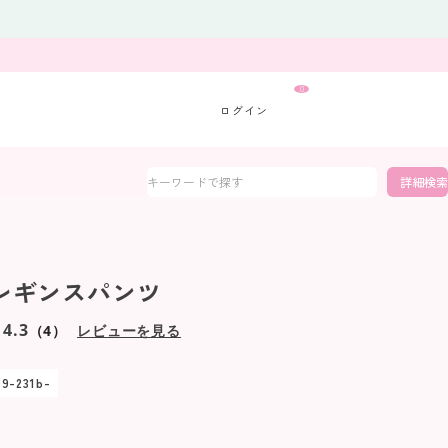
0
詳細検索
.s レギンスパンツ
4.3
（4）
レビューを見る
09-231b-