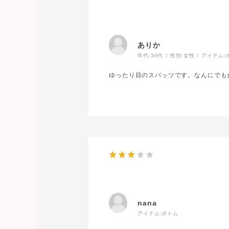
ありか
年代:
30代
性別:
女性
アイテム:
ゆったり目のスパッツです。なんにでも
nana
アイテム:
ボトム