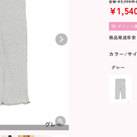
¥
2,200
の
定価
¥
1,54
15
ポイント
商品発送目安
カラー/サ
グレー