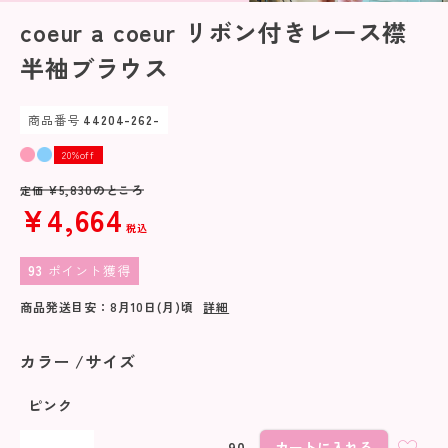
coeur a coeur リボン付きレース襟
半袖ブラウス
商品番号
44204-262-
20%off
¥
5,830
のところ
定価
¥
4,664
税込
93
ポイント獲得
商品発送目安：
8月10日(月)
頃
詳細
カラー
サイズ
ピンク
90
カートに入れる