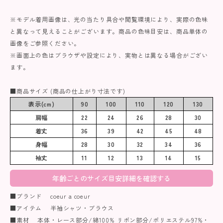
※モデル着用画像は、光の当たり具合や閲覧環境により、実際の色味
と異なって見えることがございます。商品の色味目安は、商品単体の
画像をご参照ください。
※画面上の色はブラウザや設定により、実物とは異なる場合がござい
ます。
■商品サイズ (商品の仕上がり寸法です)
表示(cm)
90
100
110
120
130
肩幅
22
24
26
28
30
着丈
36
39
42
45
48
身幅
28
30
32
34
36
袖丈
11
12
13
14
15
年齢ごとのサイズ目安詳細を確認する
■ブランド coeur a coeur
■アイテム 半袖シャツ・ブラウス
■素材 本体・レース部分/綿100% リボン部分/ポリエステル97%・