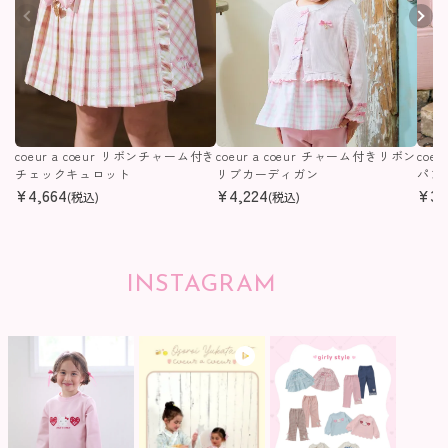
coeur a coeur リボンチャーム付き
coeur a coeur チャーム付きリボン
coe
チェックキュロット
リブカーディガン
パン
¥
4,664
¥
4,224
¥
3,
(税込)
(税込)
INSTAGRAM