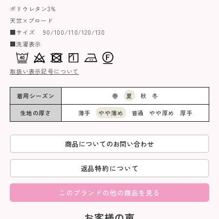
ポリウレタン3%
天竺×ブロード
■サイズ 90/100/110/120/130
■洗濯表示
取扱い表示記号について
着用シーズン
春
夏
秋
冬
生地の厚さ
薄手
やや薄め
普通
やや厚め
厚手
商品についてのお問い合わせ
返品特約について
このブランドの他の商品を見る
お客様の声