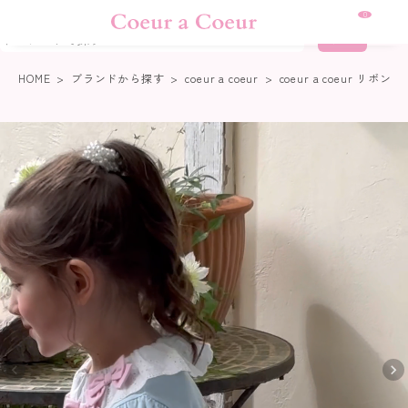
熊本地震に伴う集配について
0
詳細検索
HOME
ブランドから探す
coeur a coeur
coeur a coeur 