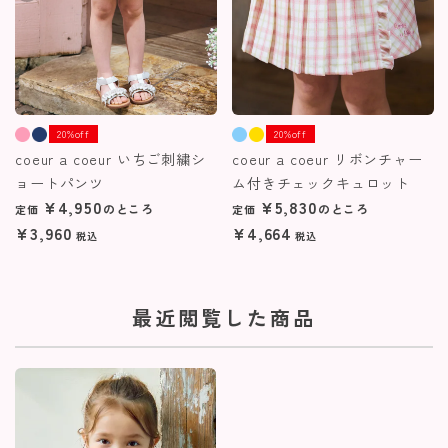
20%off
20%off
coeur a coeur いちご刺繍シ
coeur a coeur リボンチャー
ョートパンツ
ム付きチェックキュロット
¥
4,950
¥
5,830
のところ
のところ
定価
定価
¥
3,960
¥
4,664
税込
税込
最近閲覧した商品