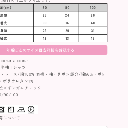
示(cm)
80
90
100
肩幅
23
24
26
着丈
33
36
40
身幅
28
29
31
袖丈
12
13
13
年齢ごとのサイズ目安詳細を確認する
ur a coeur
半袖Ｔシャツ
・レース/綿100% 表襟・袖・リボン部分/綿56%・ポリ
・ポリウレタン1%
竺×ギンガムチェック
90/100
号について