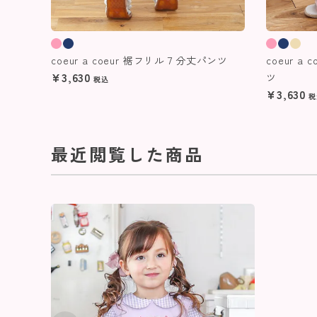
coeur a coeur 裾フリル７分丈パンツ
coeur 
¥
3,630
ツ
税込
¥
3,630
税
最近閲覧した商品