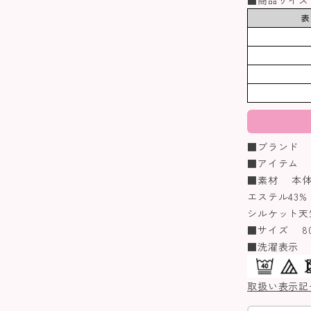
表
■ブランド coe
■アイテム 
■素材 本体
エステル43%
シルケット天
■サイズ 80/
■洗濯表示
取扱い表示記