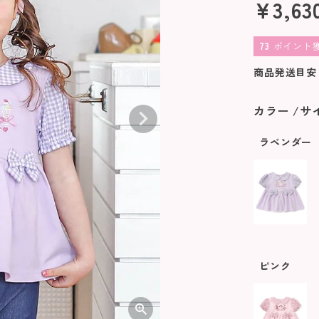
¥
3,63
73
ポイント
商品発送目安
カラー
サ
ラベンダー
ピンク