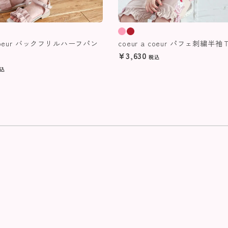
a coeur バックフリルハーフパン
coeur a coeur パフェ刺繍半
¥
3,630
税込
込