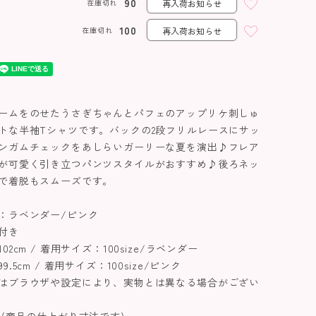
90
在庫切れ
再入荷お知らせ
ラベンダー
100
在庫切れ
再入荷お知らせ
ームをのせたうさぎちゃんとパフェのアップリケ刺しゅ
トな半袖Tシャツです。バックの2段フリルレースにサッ
ンガムチェックをあしらいガーリーな夏を演出♪フレア
が可愛く引き立つパンツスタイルがおすすめ♪後ろネッ
で着脱もスムーズです。
：ラベンダー/ピンク
付き
2cm / 着用サイズ：100size/ラベンダー
.5cm / 着用サイズ：100size/ピンク
はブラウザや設定により、実物とは異なる場合がござい
 (商品の仕上がり寸法です)