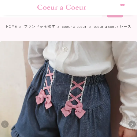
熊本地震に伴う集配について
0
詳細検索
HOME
ブランドから探す
coeur a coeur
coeur a coeur レ