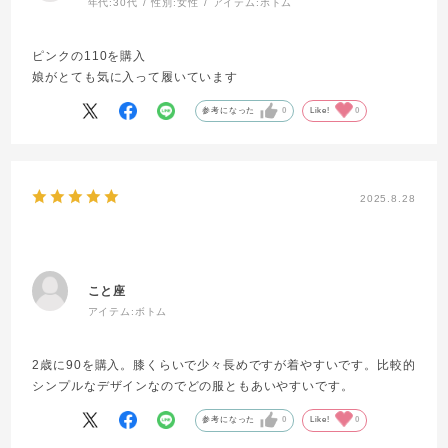
年代:
30代
性別:
女性
アイテム:
ボトム
ピンクの110を購入
娘がとても気に入って履いています
参考になった
0
Like!
0
2025.8.28
こと座
アイテム:
ボトム
2歳に90を購入。膝くらいで少々長めですが着やすいです。比較的
シンプルなデザインなのでどの服ともあいやすいです。
参考になった
0
Like!
0