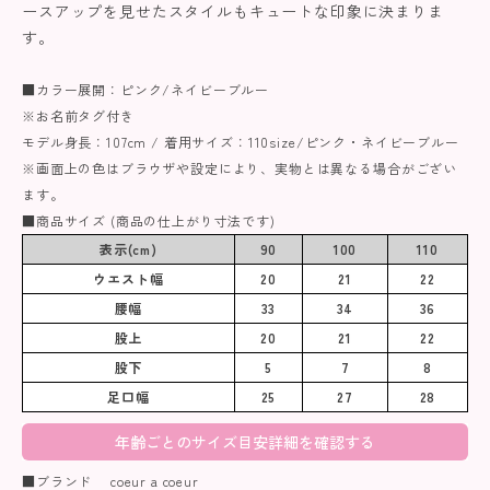
ースアップを見せたスタイルもキュートな印象に決まりま
す。
■カラー展開：ピンク/ネイビーブルー
※お名前タグ付き
モデル身長：107cm / 着用サイズ：110size/ピンク・ネイビーブルー
※画面上の色はブラウザや設定により、実物とは異なる場合がござい
ます。
■商品サイズ (商品の仕上がり寸法です)
表示(cm)
90
100
110
ウエスト幅
20
21
22
腰幅
33
34
36
股上
20
21
22
股下
5
7
8
足口幅
25
27
28
年齢ごとのサイズ目安詳細を確認する
■ブランド coeur a coeur