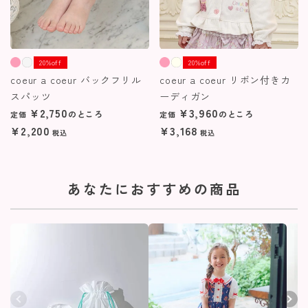
20%off
20%off
coeur a coeur バックフリル
coeur a coeur リボン付きカ
スパッツ
ーディガン
¥
2,750
¥
3,960
のところ
のところ
定価
定価
¥
2,200
¥
3,168
税込
税込
あなたにおすすめの商品