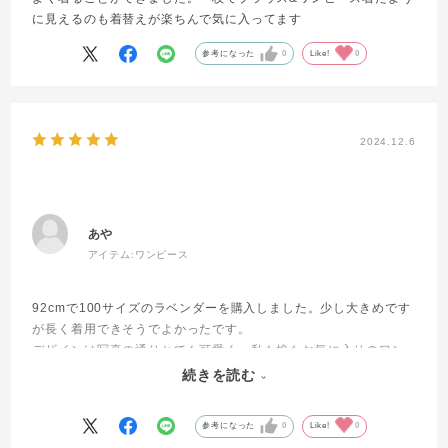
に見えるのも着替えが楽ちんで気に入ってます
参考になった
0
Like!
0
2024.12.6
あや
アイテム:
ワンピース
92cmで100サイズのラベンダーを購入しました。少し大きめです
が長く着用できそうでよかったです。
デザインは写真の通りとても可愛く、私も娘もお気に入りのワン
ピースになりました。春物ですが、中にヒートテックなど着込ん
続きを読む
でこれから寒い時期にもたくさん着たいです。
参考になった
0
Like!
0