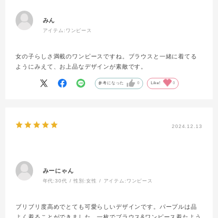
みん
アイテム:
ワンピース
女の子らしさ満載のワンピースですね。ブラウスと一緒に着てる
ようにみえて、お上品なデザインが素敵です。
参考になった
0
Like!
0
2024.12.13
みーにゃん
年代:
30代
性別:
女性
アイテム:
ワンピース
ブリブリ度高めでとても可愛らしいデザインです。パープルは品
よく着ることができました。一枚でブラウス&ワンピース着たよう