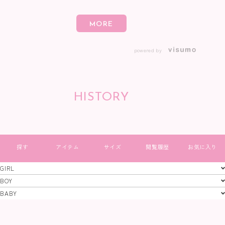
powered by
HISTORY
すべて見る
GIRL
GIRL
BOY
BOY
BABY
特定商取引法
プライバシーポリシー
コーポレートサイト
BABY
© 2023 株式会社キムラタン. All rights Reserved.