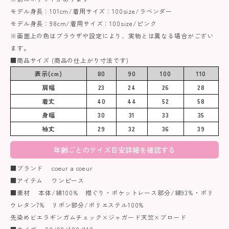
モデル身長：101cm/着用サイズ：100size/ラベンダー
モデル身長：98cm/着用サイズ：100size/ピンク
※画面上の色はブラウザや設定により、実物とは異なる場合がござい
ます。
■商品サイズ (商品の仕上がり寸法です)
表示(cm)
80
90
100
110
肩幅
23
24
26
28
着丈
40
44
52
58
身幅
30
31
33
35
袖丈
29
32
36
39
年齢ごとのサイズ目安詳細を確認する
■ブランド coeur a coeur
■アイテム ワンピース
■素材 本体/綿100% 襟ぐり・ポケットレース部分/綿93%・ポリ
ウレタン7% リボン部分/ポリエステル100%
先染めビエラギンガムチェック×ジャガード天竺×ブロード