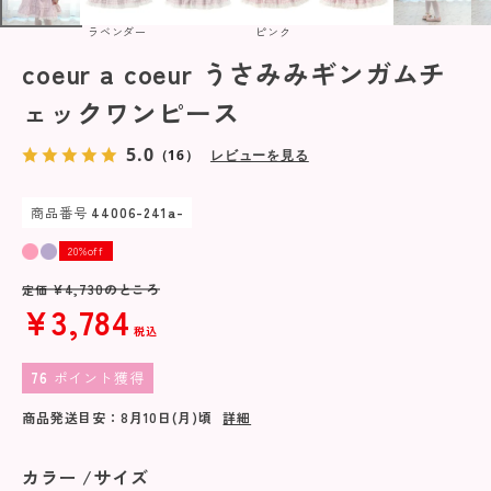
ラベンダー
ピンク
coeur a coeur うさみみギンガムチ
ェックワンピース
5.0
（16）
レビューを見る
商品番号
44006-241a-
20%off
¥
4,730
のところ
定価
¥
3,784
税込
76
ポイント獲得
商品発送目安：
8月10日(月)
頃
詳細
カラー
サイズ