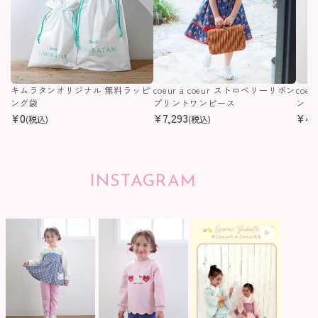
キムラタンオリジナル 無料ラッピ
coeur a coeur ストロベリーリボン
coe
ング袋
プリントワンピース
ンピ
¥
0
¥
7,293
¥
4,
(税込)
(税込)
INSTAGRAM