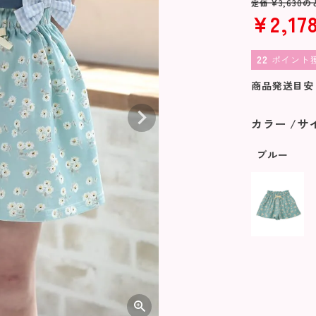
¥
3,630
の
定価
¥
2,17
22
ポイント
商品発送目安
カラー
サ
ブルー