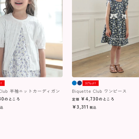
ff
30％off
te Club 半袖ニットカーディガン
Biquette Club ワンピース
30
¥
4,730
のところ
のところ
定価
¥
3,311
込
税込