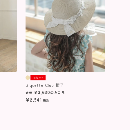
30％off
Biquette Club 帽子
¥
3,630
のところ
定価
¥
2,541
税込