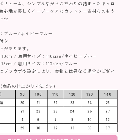
ボリューム、シンプルながらこだわりの詰まったキュロ
着心地が優しくイージーケアなカットソー素材なのもう
ト☆
：ブルー/ネイビーブルー
付き
トがあります。
0cm / 着用サイズ：110size/ネイビーブルー
3cm / 着用サイズ：110size/ブルー
はブラウザや設定により、実物とは異なる場合がござい
 (商品の仕上がり寸法です)
)
90
100
110
120
130
140
幅
20
21
22
23
24
25
21
22
23
24
26
27
4
6
7
9
10
12
29
30
32
33
35
37