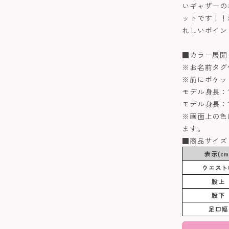
いギャザーの
ットです！！
れしいポイン
■カラー展開
※お名前タグ
※前にポケッ
モデル身長：11
モデル身長：11
※画面上の色
ます。
■商品サイズ
表示(cm
ウエスト
股上
股下
足口幅