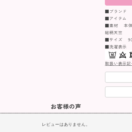
■ブランド Biq
■アイテム 
■素材 本体/
総柄天竺
■サイズ 90/1
■洗濯表示
取扱い表示記
お客様の声
レビューはありません。