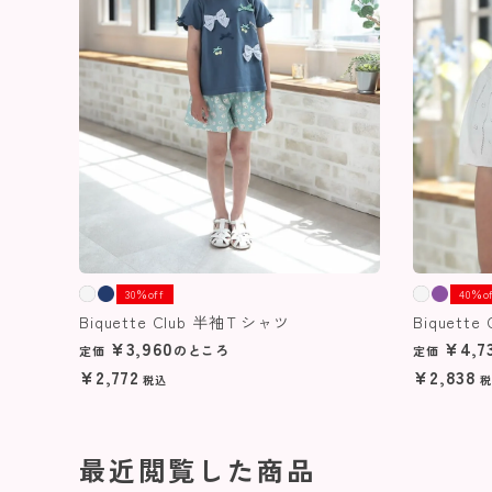
30％off
40％o
Biquette Club 半袖Ｔシャツ
Biquet
¥
3,960
¥
4,7
のところ
定価
定価
¥
2,772
¥
2,838
税込
税
最近閲覧した商品