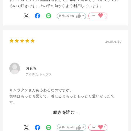
るので好きです。上の子の時からよく利用しています。
参考になった
0
Like!
0
2025.6.30
おもち
アイテム:
トップス
キムラタンさんあるあるなのですが、
実物はもっと可愛くて、着せるともっともっと可愛いかったで
す。
写真通りの色で、さくらんぼの刺繍の糸は光沢があり、
続きを読む
裾のフリルやAラインのシルエットも素敵です。
ミントグリーンが好きな女の子なので、届いてすぐ試着してまし
た。
参考になった
0
Like!
0