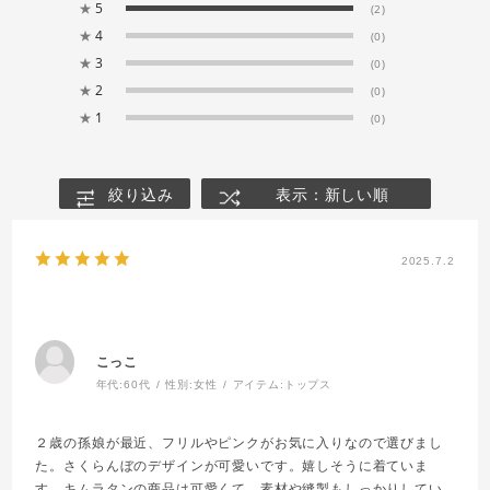
★
5
(2)
★
4
(0)
★
3
(0)
★
2
(0)
★
1
(0)
絞り込み
表示：新しい順
2025.7.2
こっこ
年代:
60代
性別:
女性
アイテム:
トップス
２歳の孫娘が最近、フリルやピンクがお気に入りなので選びまし
た。さくらんぼのデザインが可愛いです。嬉しそうに着ていま
す。キムラタンの商品は可愛くて、素材や縫製もしっかりしてい