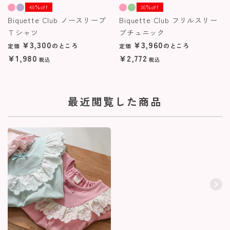
40％off
30％off
Biquette Club ノースリーブ
Biquette Club フリルスリー
Ｔシャツ
ブチュニック
¥
3,300
¥
3,960
のところ
のところ
定価
定価
¥
1,980
¥
2,772
税込
税込
最近閲覧した商品