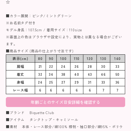
☆
■カラー展開：ピンク/ミントグリーン
※お名前タグ付き
モデル身長：107.5cm / 着用サイズ：110size
※画面上の色はブラウザや設定により、実物とは異なる場合がござい
ます。
■商品サイズ (商品の仕上がり寸法です)
表示(cm)
80
90
100
110
120
130
140
肩幅
21
22
24
26
28
30
33
着丈
32
34
38
40
43
46
50
身幅
24
25
27
29
31
33
36
レース幅
6
6
6
6
6
7
7
年齢ごとのサイズ目安詳細を確認する
■ブランド Biquette Club
■アイテム タンクトップ・キャミソール
■素材 本体・レース部分/綿100% 襟刳・袖口部分/綿95%・ポリウ