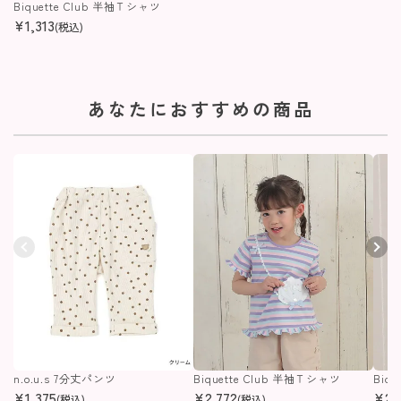
Biquette Club 半袖Ｔシャツ
¥
1,313
(税込)
あなたにおすすめの商品
n.o.u.s 7分丈パンツ
Biquette Club 半袖Ｔシャツ
Biq
¥
1,375
¥
2,772
¥
2,
(税込)
(税込)