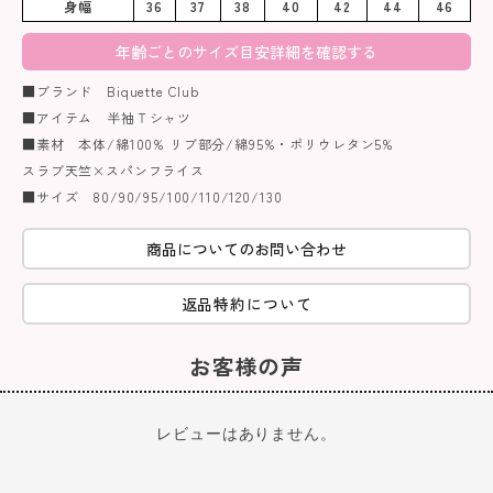
身幅
36
37
38
40
42
44
46
年齢ごとのサイズ目安詳細を確認する
■ブランド Biquette Club
■アイテム 半袖Ｔシャツ
■素材 本体/綿100% リブ部分/綿95%・ポリウレタン5%
スラブ天竺×スパンフライス
■サイズ 80/90/95/100/110/120/130
商品についてのお問い合わせ
返品特約について
お客様の声
レビューはありません。