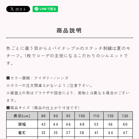
商品説明
色ごとに違う貝がらとパイナップルのステッチ刺繍は夏のモ
チーフ。1枚でコーデの主役になるこだわりのシルエットで
す。
■カラー展開：アイボリー/レンガ
※カラーの注文間違えがないようご注意下さい。
※画面上の色はブラウザや設定により、実物とは異なる場合がござい
ます。
■商品サイズ（商品の仕上がり寸法です）
表示(cm)
80
90
95
100
110
120
130
肩幅
42
44
46
48
52
56
60
着丈
32
35
37
38
41
44
47