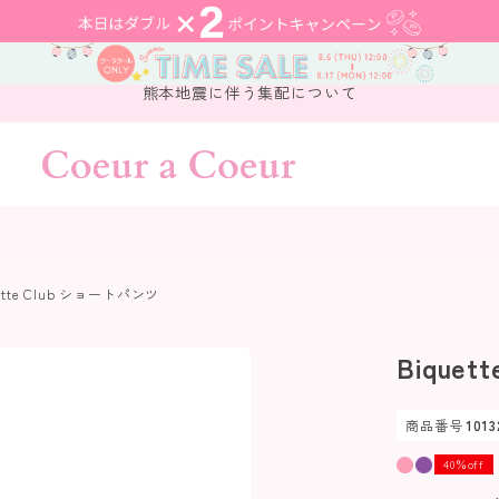
熊本地震に伴う集配について
ette Club ショートパンツ
Bique
商品番号
1013
40％off