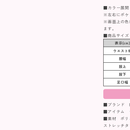
■カラー展開
※左右にポケ
※画面上の色
ます。
■商品サイズ
表示(cm
ウエスト
腰幅
股上
股下
足口幅
■ブランド Biq
■アイテム 
■素材 ポリ
ストレッチタ