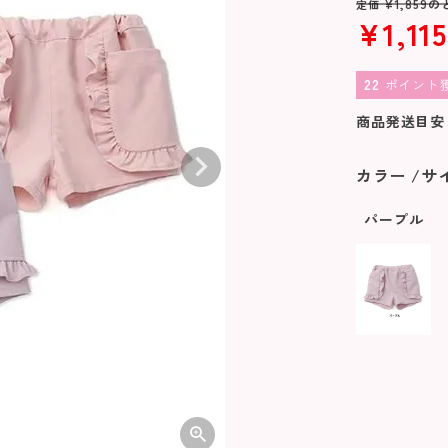
¥
1,859
の
定価
¥
1,115
22
ポイント
商品発送目安
カラー
サ
パープル