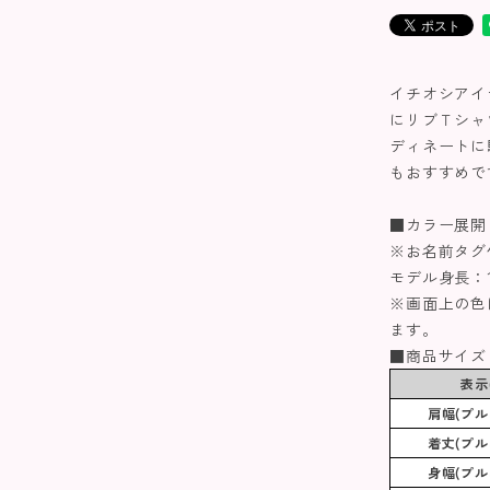
イチオシアイ
にリブＴシャ
ディネートに
もおすすめで
■カラー展開
※お名前タグ
モデル身長：10
※画面上の色
ます。
■商品サイズ
表示(
肩幅(プル
着丈(プル
身幅(プル