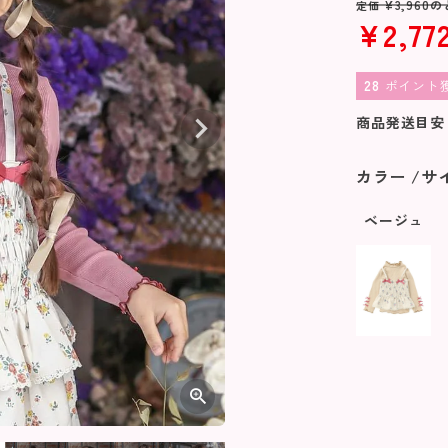
¥
3,960
の
定価
¥
2,77
28
ポイント
商品発送目安
カラー
サ
ベージュ