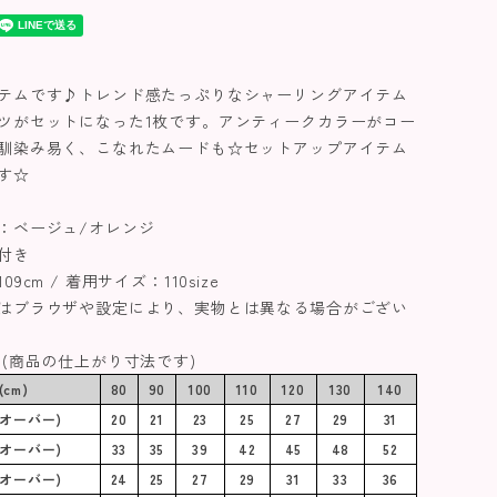
テムです♪トレンド感たっぷりなシャーリングアイテム
ツがセットになった1枚です。アンティークカラーがコー
馴染み易く、こなれたムードも☆セットアップアイテム
す☆
：ベージュ/オレンジ
付き
9cm / 着用サイズ：110size
はブラウザや設定により、実物とは異なる場合がござい
 (商品の仕上がり寸法です)
cm)
80
90
100
110
120
130
140
オーバー)
20
21
23
25
27
29
31
オーバー)
33
35
39
42
45
48
52
オーバー)
24
25
27
29
31
33
36