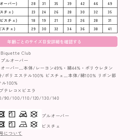
オーバー)
28
31
35
39
42
46
49
スチェ)
23
24
26
28
30
32
35
ビスチェ)
18
19
21
23
26
28
31
ビスチェ)
29
30
32
34
36
38
41
年齢ごとのサイズ目安詳細を確認する
uette Club
プルオーバー
オーバー…本体/レーヨン49%・綿44%・ポリウレタン
分/ポリエステル100% ビスチェ…本体/綿100% リボン部
ル100%
ブテレコ×ビエラ
0/100/110/120/130/140
プルオーバー
ビスチェ
号について