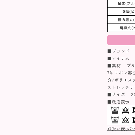
袖丈(プル
身幅(ビ
後ろ着丈(
肩紐丈(
■ブランド Biq
■アイテム 
■素材 プル
7% リボン部
分/ポリエステ
ストレッチリ
■サイズ 80/9
■洗濯表示
取扱い表示記