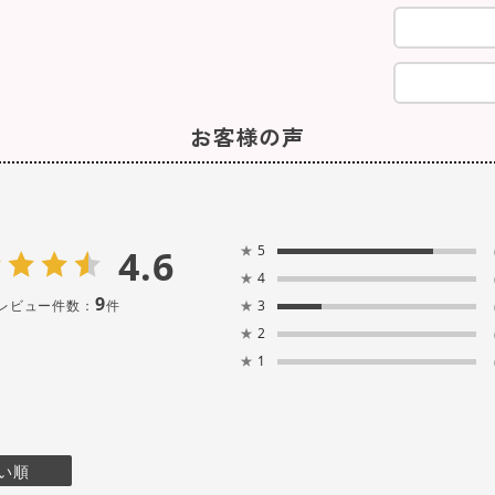
お客様の声
4.6
★
5
★
4
9
レビュー件数：
件
★
3
★
2
★
1
い順