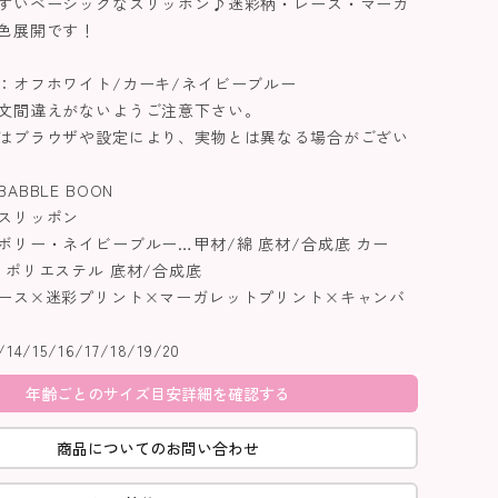
すいベーシックなスリッポン♪迷彩柄・レース・マーガ
色展開です！
：オフホワイト/カーキ/ネイビーブルー
文間違えがないようご注意下さい。
はブラウザや設定により、実物とは異なる場合がござい
BBLE BOON
スリッポン
ボリー・ネイビーブルー…甲材/綿 底材/合成底 カー
・ポリエステル 底材/合成底
ース×迷彩プリント×マーガレットプリント×キャンバ
/15/16/17/18/19/20
年齢ごとのサイズ目安詳細を確認する
商品についてのお問い合わせ