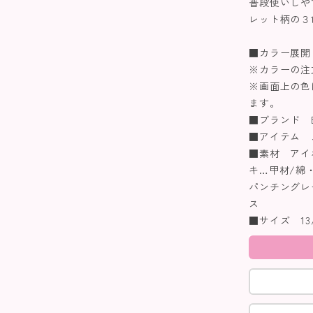
普段使いしや
レット柄の３
■カラー展開
※カラーの注
※画面上の色
ます。
■ブランド BA
■アイテム 
■素材 アイ
キ…甲材/綿
パンチングレ
ス
■サイズ 13/14