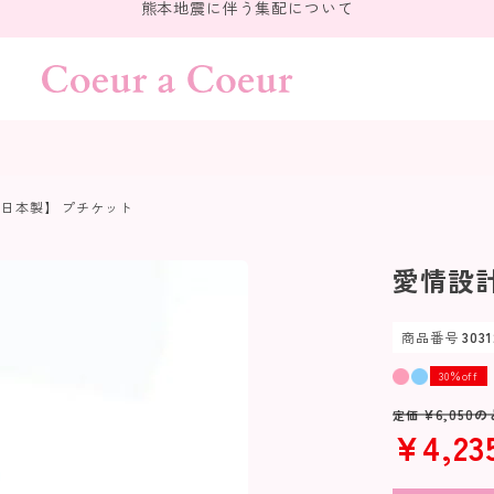
熊本地震に伴う集配について
【日本製】 プチケット
愛情設計
商品番号
303
30％off
¥
6,050
の
定価
¥
4,23