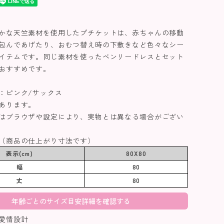
かな天竺素材を使用したプチケットは、赤ちゃんの移動
包んであげたり、おむつ替え時の下敷きなど色々なシー
イテムです。同じ素材を使ったベンリードレスとセット
おすすめです。
：ピンク/サックス
あります。
はブラウザや設定により、実物とは異なる場合がござい
（商品の仕上がり寸法です）
表示(cm)
80X80
幅
80
丈
80
年齢ごとのサイズ目安詳細を確認する
愛情設計