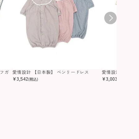
アフガ
愛情設計 【日本製】 ベンリードレス
愛情設計 【日本
¥
3,542
¥
3,003
(税込)
(税込)