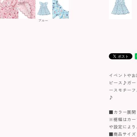
ブルー
イベントやお
ピース♪ガー
ースモチーフ
♪
■カラー展開
※裾幅はカー
や設定により
■商品サイズ