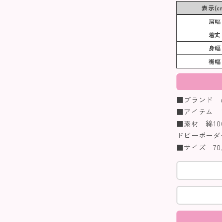
表示(c
肩幅
着丈
身幅
裾幅
■ブランド co
■アイテム 
■素材 綿10
ドビーボーダ
■サイズ 70/8