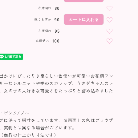
80
—
在庫切れ
90
カートに入れる
残りわずか
95
—
在庫切れ
100
—
在庫切れ
出かけにぴったり♪夏らしい色使いが可愛いお花柄ワン
リーなシルエットや裾のスカラップ、うさぎちゃんのレ
、女の子の大好きな可愛さをたっぷりと詰め込みました
：ピンク/ブルー
ブに沿って採寸をしています。※画面上の色はブラウザ
、実物とは異なる場合がございます。
（商品の仕上がり寸法です）