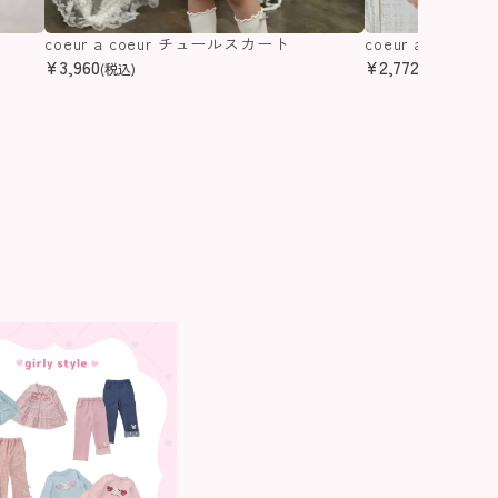
coeur a coeur チュールスカート
coeur a coeu
¥
3,960
¥
2,772
(税込)
(税込)