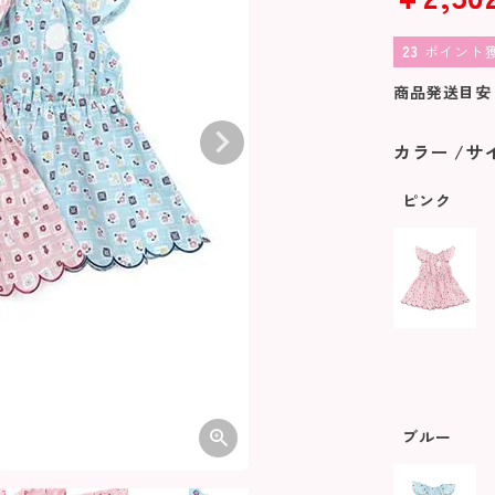
23
ポイント
商品発送目安
カラー
サ
ピンク
ブルー