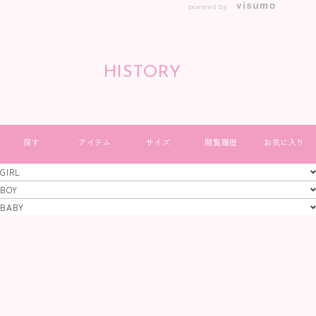
powered by
HISTORY
すべて見る
GIRL
GIRL
BOY
BOY
BABY
特定商取引法
プライバシーポリシー
コーポレートサイト
BABY
© 2023 株式会社キムラタン. All rights Reserved.
当サイトに掲載されている画像及び文章等、
一切の無断使用、転載を禁止いたします。