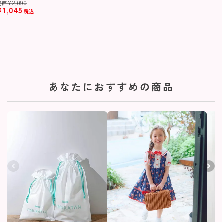
¥
2,090
定価
¥
1,045
税込
あなたにおすすめの商品