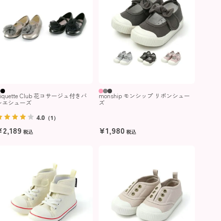
iquette Club 花コサージュ付きバ
monship モンシップ リボンシュー
レエシューズ
ズ
4.0
（1）
¥
2,189
¥
1,980
税込
税込