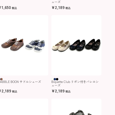
ューズ
¥
1,650
¥
2,189
税込
税込
BABBLE BOON サドルシューズ
Biquette Club リボン付きバレエシ
ューズ
¥
2,189
¥
2,189
税込
税込