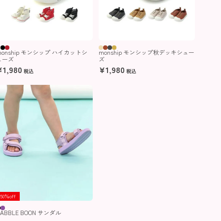
monship モンシップ ハイカットシ
monship モンシップ秋デッキシュー
ューズ
ズ
¥
1,980
¥
1,980
税込
税込
50％off
BABBLE BOON サンダル