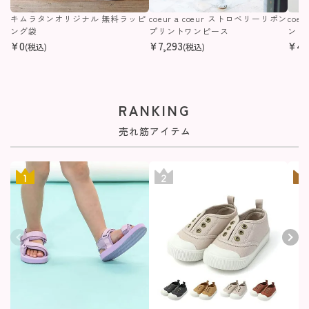
キムラタンオリジナル 無料ラッピ
coeur a coeur ストロベリーリボン
coe
ング袋
プリントワンピース
ンピ
¥
0
¥
7,293
¥
4,
(税込)
(税込)
RANKING
売れ筋アイテム