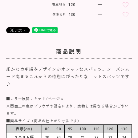
120
—
在庫切れ
130
—
在庫切れ
商品説明
細かなカギ編みデザインがオシャレなスパッツ。シーズンム
ード高まるこれからの時期にぴったりなニットスパッツです
♪
■カラー展開：キナリ/ベージュ
※画面上の色はブラウザや設定により、実物とは異なる場合がござい
ます。
■商品サイズ（商品の仕上がり寸法です）
表示(cm)
80
90
95
100
110
120
130
ウエスト幅
20
20
20
21
22
23
24