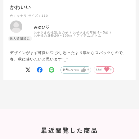
かわいい
色：キナリ
サイズ：110
みゆひ♡
お子さまの性別:
女の子
お子さまの年齢:
4～5歳
お子様の身長:
90～100㎝
アイテム:
ボトム
デザインがまず可愛い♡ 少し思ったより厚めなスパッツなので、
春、秋に使いたいと思います^_^
参考になった
0
Like!
0
最近閲覧した商品