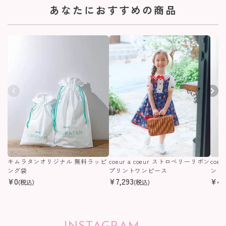
あなたにおすすめの商品
キムラタンオリジナル 無料ラッピ
coeur a coeur ストロベリーリボン
coe
ング袋
プリントワンピース
ンピ
¥
0
¥
7,293
¥
4,
(税込)
(税込)