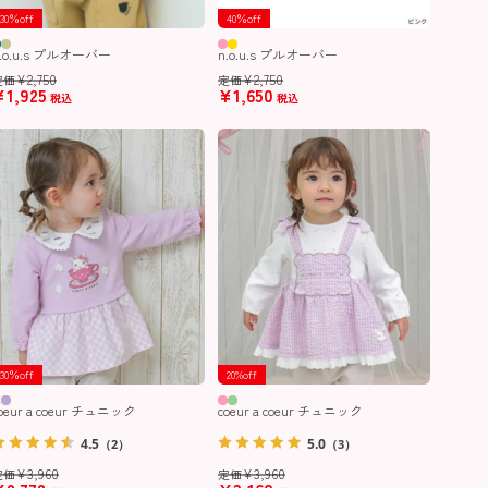
30％off
40％off
.o.u.s プルオーバー
n.o.u.s プルオーバー
¥
2,750
¥
2,750
定価
定価
¥
1,925
¥
1,650
税込
税込
30％off
20%off
oeur a coeur チュニック
coeur a coeur チュニック
4.5
5.0
（2）
（3）
¥
3,960
¥
3,960
定価
定価