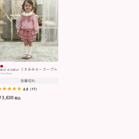
coeur a coeur うさみみセーラープル
オーバー
在庫切れ
4.9
（17）
¥
3,630
税込