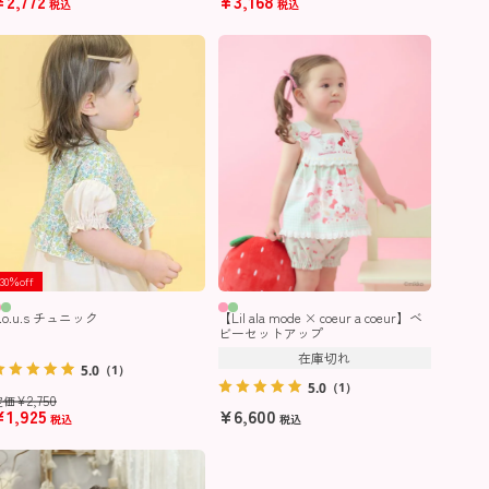
¥
2,772
¥
3,168
税込
税込
30％off
.o.u.s チュニック
【Lil ala mode × coeur a coeur】ベ
ビーセットアップ
在庫切れ
5.0
（1）
5.0
（1）
¥
2,750
定価
¥
1,925
¥
6,600
税込
税込