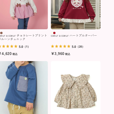
coeur a coeur チョコレートプリント
coeur a coeur ハートプルオーバー
バルーンチュニック
5.0
5.0
（1）
（20）
¥
4,620
¥
3,960
税込
税込